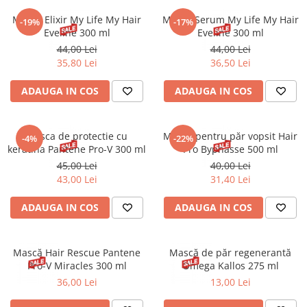
Masca Elixir My Life My Hair
Mască Serum My Life My Hair
-19%
-17%
Eveline 300 ml
Eveline 300 ml
44,00 Lei
44,00 Lei
35,80 Lei
36,50 Lei
ADAUGA IN COS
ADAUGA IN COS
Masca de protectie cu
Mască pentru păr vopsit Hair
-4%
-22%
keratina Pantene Pro-V 300 ml
Pro Byphasse 500 ml
45,00 Lei
40,00 Lei
43,00 Lei
31,40 Lei
ADAUGA IN COS
ADAUGA IN COS
Mască Hair Rescue Pantene
Mască de păr regenerantă
Pro-V Miracles 300 ml
Omega Kallos 275 ml
36,00 Lei
13,00 Lei