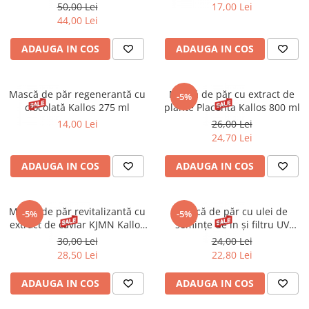
electrizat TRESemmé Lamellar
50,00 Lei
17,00 Lei
Shine 440 ml
44,00 Lei
ADAUGA IN COS
ADAUGA IN COS
Mască de păr regenerantă cu
Mască de păr cu extract de
-5%
ciocolată Kallos 275 ml
plante Placenta Kallos 800 ml
14,00 Lei
26,00 Lei
24,70 Lei
ADAUGA IN COS
ADAUGA IN COS
Mască de păr revitalizantă cu
Mască de păr cu ulei de
-5%
-5%
extract de caviar KJMN Kallos
seminţe de in şi filtru UV
1000 ml
KJMN Kallos 1000 ml
30,00 Lei
24,00 Lei
28,50 Lei
22,80 Lei
ADAUGA IN COS
ADAUGA IN COS