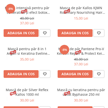
Spray parfumant de corp
Pudra pentru par
Fard pleoape
Creme/seruri ochi
Parfum/Apa de toaleta
Sampon Uscat
Mască intensivă pentru păr
⁠Masca de păr Kallos KJMN
Creion dermatograf pleoape
-8%
Plasturi/Patch-uri
dama/barbati
cu keratină şi efect botox
Rosemary Nourishing Hair
Tus de ochi
Kormesic Professional Botox
Mask 275 ml
40,00 Lei
15,00 Lei
Sapun facial
Produse pentru picioare
Mascara (rimel)
Keratin Intensive Hair Mask
37,00 Lei
20 buc.X 10 g
Gene false
Protectie solara
ADAUGA IN COS
ADAUGA IN COS
Adeziv gene false
Produse Pentru Epilare
Ser/Primer gene
Accesorii depilare
Machiaj Buze
Periute dinti
Mască pentru păr 8 in 1
Mască de păr Pantene Pro-V
-8%
Scrub
Argan si Keratina Eveline
Keratin Repair & Protect Keith
Cosmetics 300 ml
Haring 300 ml
35,00 Lei
40,00 Lei
Lip gloss/luciu buze
37,00 Lei
Ruj solid/lichid
Creion contur
ADAUGA IN COS
ADAUGA IN COS
Masca buze
Balsam buze
Mască de păr Silver Reflex
Mască cu keratina pentru păr
Machiaj Sprancene
Kallos 1000 ml
uscat Byphasse 250 ml
Creion sprancene
30,00 Lei
30,00 Lei
Fard sprancene