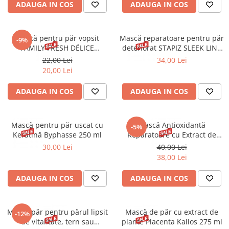
ADAUGA IN COS
ADAUGA IN COS
Gel fixare sprancene
Gel/tus sprancene
Mascara (rimel) sprancene
Mască pentru păr vopsit
Mască reparatoare pentru păr
-9%
Vopsea sprancene
FAMILY FRESH DÉLICE
deteriorat STAPIZ SLEEK LINE
Byphasse 250 ml
250 ml
Ser sprancene
22,00 Lei
34,00 Lei
20,00 Lei
ADAUGA IN COS
ADAUGA IN COS
Mască pentru păr uscat cu
Mască Antioxidantă
-5%
Keratină Byphasse 250 ml
Reparatoare cu Extract de
Ceapă Babaria 400 ml
30,00 Lei
40,00 Lei
38,00 Lei
ADAUGA IN COS
ADAUGA IN COS
Mască păr pentru părul lipsit
Mască de păr cu extract de
-12%
de vitalitate, tern sau
plante Placenta Kallos 275 ml