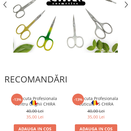
Gel fixare sprancene
Gel/tus sprancene
Mascara (rimel) sprancene
Vopsea sprancene
Ser sprancene
RECOMANDĂRI
Forfecuta Profesionala
Forfecuta Profesionala
-13%
-13%
Pentru Unghii CHIRA
Cuticule F5 CHIRA
40,00 Lei
40,00 Lei
35,00 Lei
35,00 Lei
ADAUGA IN COS
ADAUGA IN COS