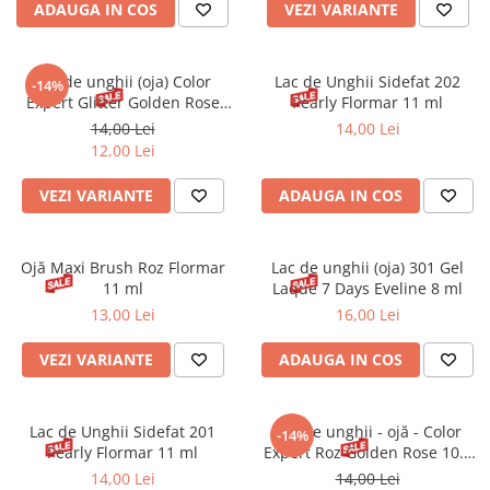
ADAUGA IN COS
VEZI VARIANTE
Gel fixare sprancene
Gel/tus sprancene
Mascara (rimel) sprancene
Lac de unghii (oja) Color
Lac de Unghii Sidefat 202
-14%
Vopsea sprancene
Expert Glitter Golden Rose
Pearly Flormar 11 ml
10.2ml
Ser sprancene
14,00 Lei
14,00 Lei
12,00 Lei
VEZI VARIANTE
ADAUGA IN COS
Ojă Maxi Brush Roz Flormar
Lac de unghii (oja) 301 Gel
11 ml
Laque 7 Days Eveline 8 ml
13,00 Lei
16,00 Lei
VEZI VARIANTE
ADAUGA IN COS
Lac de Unghii Sidefat 201
Lac de unghii - ojă - Color
-14%
Pearly Flormar 11 ml
Expert Roz Golden Rose 10.2
ml
14,00 Lei
14,00 Lei