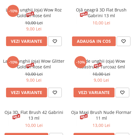
Spray parfumant de corp
Pudra pentru par
Fard pleoape
Creme/seruri ochi
Parfum/Apa de toaleta
Sampon Uscat
Lac de unghii (oja) Wow Roz
Ojă neagră 3D Flat Brush
Creion dermatograf pleoape
-10%
Plasturi/Patch-uri
dama/barbati
Golden Rose 6ml
Gabrini 13 ml
Tus de ochi
10,00 Lei
10,00 Lei
Sapun facial
Produse pentru picioare
Mascara (rimel)
9,00 Lei
Gene false
Protectie solara
VEZI VARIANTE
ADAUGA IN COS
Adeziv gene false
Produse Pentru Epilare
Ser/Primer gene
Accesorii depilare
Machiaj Buze
Periute dinti
Lac de unghii (oja) Wow Glitter
Lac de unghii (oja) Wow
-10%
-10%
Scrub
Golden Rose 6ml
Albastru si Turcoaz 6ml
10,00 Lei
10,00 Lei
Lip gloss/luciu buze
9,00 Lei
9,00 Lei
Ruj solid/lichid
Creion contur
VEZI VARIANTE
VEZI VARIANTE
Masca buze
Balsam buze
Oja 3D, Flat Brush 42 Gabrini
Oja Maxi Brush Nude Flormar
Machiaj Sprancene
13 ml
11 ml
Creion sprancene
10,00 Lei
13,00 Lei
Fard sprancene