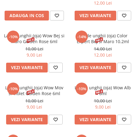
12,00 Lei
ADAUGA IN COS
VEZI VARIANTE
Lac de unghii (oja) Wow Bej si
Lac de unghii (oja) Color
-10%
-14%
Maro Golden Rose 6ml
Expert Bej si Maro 10.2ml
10,00 Lei
14,00 Lei
9,00 Lei
12,00 Lei
VEZI VARIANTE
VEZI VARIANTE
Lac de unghii (oja) Wow Mov
Lac de unghii (oja) Wow Alb
-10%
-10%
si Violet Golden Rose 6ml
6ml
10,00 Lei
10,00 Lei
9,00 Lei
9,00 Lei
VEZI VARIANTE
VEZI VARIANTE