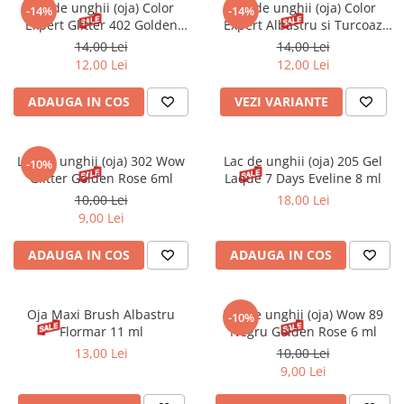
Lac de unghii (oja) Color
Lac de unghii (oja) Color
-14%
-14%
Expert Glitter 402 Golden
Expert Albastru si Turcoaz
Rose 10.2ml
Golden Rose 10.2ml
14,00 Lei
14,00 Lei
12,00 Lei
12,00 Lei
ADAUGA IN COS
VEZI VARIANTE
Lac de unghii (oja) 302 Wow
Lac de unghii (oja) 205 Gel
-10%
Glitter Golden Rose 6ml
Laque 7 Days Eveline 8 ml
10,00 Lei
18,00 Lei
9,00 Lei
ADAUGA IN COS
ADAUGA IN COS
Oja Maxi Brush Albastru
Lac de unghii (oja) Wow 89
-10%
Flormar 11 ml
Negru Golden Rose 6 ml
13,00 Lei
10,00 Lei
9,00 Lei