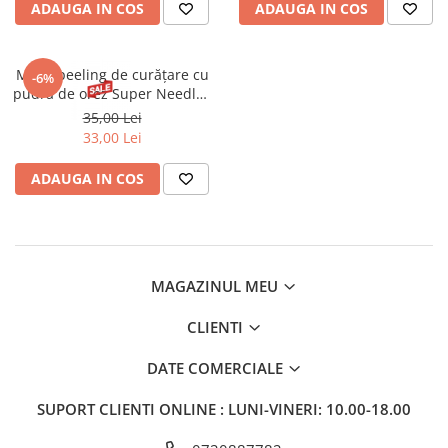
ADAUGA IN COS
ADAUGA IN COS
Gel fixare sprancene
Gel/tus sprancene
Mascara (rimel) sprancene
Mezo-peeling de curățare cu
-6%
Vopsea sprancene
pudră de orez Super Needles
100 Eveline 75 ml
Ser sprancene
35,00 Lei
33,00 Lei
ADAUGA IN COS
MAGAZINUL MEU
CLIENTI
DATE COMERCIALE
SUPORT CLIENTI
ONLINE : LUNI-VINERI: 10.00-18.00