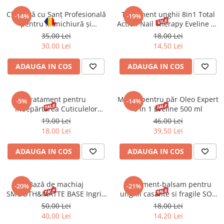
Chiuretă cu Șanț Profesională
Tratament unghii 8in1 Total
-14%
-19%
pentru Manichiură și
Action Nail Therapy Eveline 12
Pedichiură C 2 mm CHIRA
ml
35,00 Lei
18,00 Lei
30,00 Lei
14,50 Lei
ADAUGA IN COS
ADAUGA IN COS
Tratament pentru
Mască pentru păr Oleo Expert
-5%
-14%
Indepărtarea Cuticulelor
8 in 1 Eveline 500 ml
Eveline 12 ml
19,00 Lei
46,00 Lei
18,00 Lei
39,50 Lei
ADAUGA IN COS
ADAUGA IN COS
Bază de machiaj
Tratament-balsam pentru
-20%
-21%
SMOOTH&MATTE BASE Ingrid
unghii casante si fragile SOS
30 ml
Eveline 12 ml
50,00 Lei
18,00 Lei
40,00 Lei
14,20 Lei