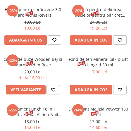
Spray parfumant de corp
Pudra pentru par
Fard pleoape
Creme/seruri ochi
Parfum/Apa de toaleta
Sampon Uscat
Henna pentru sprâncene 3.0
Cremă pentru definirea
Creion dermatograf pleoape
-23%
-20%
Plasturi/Patch-uri
dama/barbati
Maro Inchis Revers
buclelor pentru păr creț
Tus de ochi
Byphasse 250 ml
13,00 Lei
24,00 Lei
Sapun facial
Produse pentru picioare
Mascara (rimel)
10,00 Lei
19,20 Lei
Gene false
Protectie solara
ADAUGA IN COS
ADAUGA IN COS
Adeziv gene false
Produse Pentru Epilare
Ser/Primer gene
Accesorii depilare
Machiaj Buze
Periute dinti
Creion de buze Wooden Bej și
Fond de ten Mineral Silk & Lift
-20%
Scrub
Maro Golden Rose
31 Ingrid 30 ml
20,00 Lei
17,00 Lei
Lip gloss/luciu buze
de la 16,00 Lei
Ruj solid/lichid
Creion contur
VEZI VARIANTE
ADAUGA IN COS
Masca buze
Balsam buze
Tratament unghii 8 in 1
Deodorant Malizia Vetyver 150
Machiaj Sprancene
-22%
-14%
Sensitive Total Action Nail
ml
Creion sprancene
Therapy 12 ml
18,00 Lei
17,00 Lei
Fard sprancene
14,00 Lei
14,60 Lei