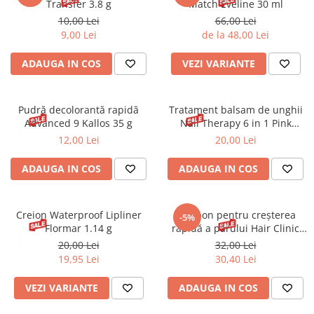
Transfer 3.8 g
Match Eveline 30 ml
10,00 Lei
66,00 Lei
9,00 Lei
de la 48,00 Lei
ADAUGA IN COS
VEZI VARIANTE
Pudră decolorantă rapidă
Tratament balsam de unghii
Advanced 9 Kallos 35 g
Nail Therapy 6 in 1 Pink
Eveline 5 ml
12,00 Lei
20,00 Lei
ADAUGA IN COS
ADAUGA IN COS
Creion Waterproof Lipliner
Șampon pentru creșterea
-5%
Flormar 1.14 g
rapidă a părului Hair Clinic
Fast Growth Micellar 8-1
20,00 Lei
32,00 Lei
Eveline 400 ml
19,95 Lei
30,40 Lei
VEZI VARIANTE
ADAUGA IN COS