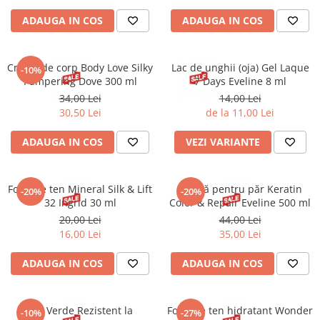
Gel fixare sprancene
ADAUGA IN COS
ADAUGA IN COS
Gel/tus sprancene
Mascara (rimel) sprancene
Vopsea sprancene
Cremă de corp Body Love Silky
Lac de unghii (oja) Gel Laque
-10%
Pampering Dove 300 ml
7 Days Eveline 8 ml
Ser sprancene
34,00 Lei
14,00 Lei
30,50 Lei
de la 11,00 Lei
ADAUGA IN COS
VEZI VARIANTE
Fond de ten Mineral Silk & Lift
Mască pentru păr Keratin
-20%
-20%
32 Ingrid 30 ml
Color & Repair Eveline 500 ml
20,00 Lei
44,00 Lei
16,00 Lei
35,00 Lei
ADAUGA IN COS
ADAUGA IN COS
Ruj Verde Rezistent la
Fond de ten hidratant Wonder
-10%
-27%