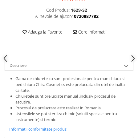
Gel fixare sprancene
Cod Produs:
1629-S2
Gel/tus sprancene
Ai nevoie de ajutor?
0720887782
Mascara (rimel) sprancene
Vopsea sprancene
Adauga la Favorite
Cere informatii
Ser sprancene
Descriere
Gama de chiurete cu sant profesionale pentru manichiura si
pedichiura Chira Cosmetics este prelucrata din otel de inalta
calitate.
Chiuretele sunt prelucrate manual ,inclusiv procesul de
ascutire.
Procesul de prelucrare este realizat in Romania.
Ustensilele se pot steriliza chimic (solutii speciale pentru
instrumente) si termic
Informatii conformitate produs