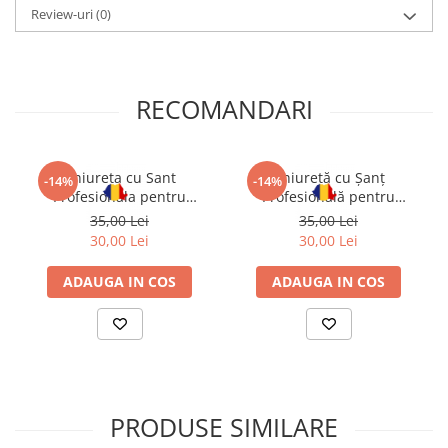
Review-uri
(0)
RECOMANDARI
Chiureta cu Sant
Chiuretă cu Șanț
-14%
-14%
Profesionala pentru
Profesională pentru
Manichiura si Pedichiura A
Manichiură și Pedichiură C
35,00 Lei
35,00 Lei
2 mm CHIRA
30,00 Lei
30,00 Lei
ADAUGA IN COS
ADAUGA IN COS
PRODUSE SIMILARE