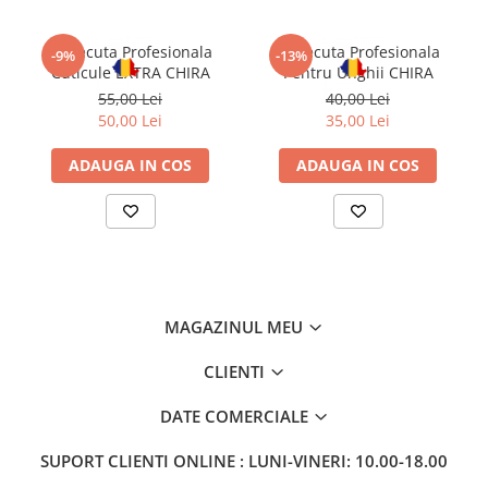
Forfecuta Profesionala
Forfecuta Profesionala
-9%
-13%
Cuticule EXTRA CHIRA
Pentru Unghii CHIRA
55,00 Lei
40,00 Lei
50,00 Lei
35,00 Lei
ADAUGA IN COS
ADAUGA IN COS
MAGAZINUL MEU
CLIENTI
DATE COMERCIALE
SUPORT CLIENTI
ONLINE : LUNI-VINERI: 10.00-18.00