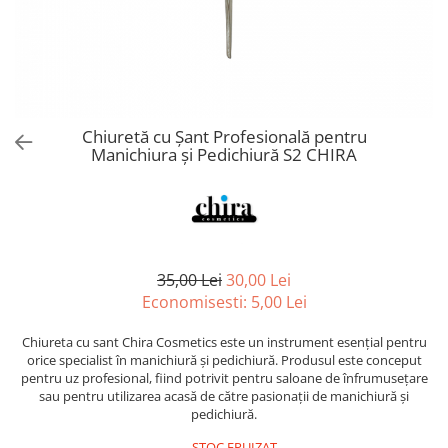
Spray parfumant de corp
Pudra pentru par
Fard pleoape
Creme/seruri ochi
Parfum/Apa de toaleta
Sampon Uscat
Creion dermatograf pleoape
Plasturi/Patch-uri
dama/barbati
Tus de ochi
Sapun facial
Produse pentru picioare
Mascara (rimel)
Gene false
Protectie solara
Chiuretă cu Șant Profesională pentru
Adeziv gene false
Produse Pentru Epilare
Manichiura și Pedichiură S2 CHIRA
Ser/Primer gene
Accesorii depilare
Machiaj Buze
Periute dinti
Scrub
Lip gloss/luciu buze
Ruj solid/lichid
35,00 Lei
30,00 Lei
Creion contur
Economisesti:
5,00
Lei
Masca buze
Chiureta cu sant Chira Cosmetics este un instrument esențial pentru
Balsam buze
orice specialist în manichiură și pedichiură. Produsul este conceput
Machiaj Sprancene
pentru uz profesional, fiind potrivit pentru saloane de înfrumusețare
sau pentru utilizarea acasă de către pasionații de manichiură și
Creion sprancene
pedichiură.
Fard sprancene
STOC EPUIZAT