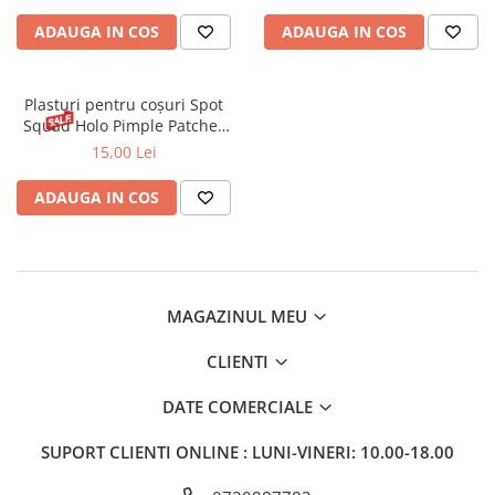
Gel fixare sprancene
ADAUGA IN COS
ADAUGA IN COS
Gel/tus sprancene
Mascara (rimel) sprancene
Vopsea sprancene
Plasturi pentru coșuri Spot
Squad Holo Pimple Patches
Ser sprancene
Essence 24 buc.
15,00 Lei
ADAUGA IN COS
MAGAZINUL MEU
CLIENTI
DATE COMERCIALE
SUPORT CLIENTI
ONLINE : LUNI-VINERI: 10.00-18.00