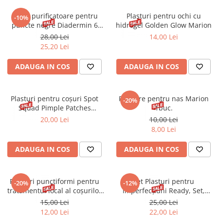
Spray parfumant de corp
Pudra pentru par
Fard pleoape
Creme/seruri ochi
Parfum/Apa de toaleta
Sampon Uscat
Benzi purificatoare pentru
Plasturi pentru ochi cu
Creion dermatograf pleoape
-10%
Plasturi/Patch-uri
dama/barbati
puncte negre Diadermin 6
hidrogel Golden Glow Marion
Tus de ochi
buc.
28,00 Lei
14,00 Lei
Sapun facial
Produse pentru picioare
Mascara (rimel)
25,20 Lei
Gene false
Protectie solara
ADAUGA IN COS
ADAUGA IN COS
Adeziv gene false
Produse Pentru Epilare
Ser/Primer gene
Accesorii depilare
Machiaj Buze
Periute dinti
Plasturi pentru coșuri Spot
Plasture pentru nas Marion
-20%
Scrub
Squad Pimple Patches
1buc.
Essence 32 buc.
20,00 Lei
10,00 Lei
Lip gloss/luciu buze
8,00 Lei
Ruj solid/lichid
Creion contur
ADAUGA IN COS
ADAUGA IN COS
Masca buze
Balsam buze
Plasturi punctiformi pentru
Set Plasturi pentru
Machiaj Sprancene
-20%
-12%
tratamentul local al coșurilor
imperfecțiuni Ready, Set,
Creion sprancene
Marion 10 buc.
Glow Breakout Kit Sence 26
15,00 Lei
25,00 Lei
piese
Fard sprancene
12,00 Lei
22,00 Lei