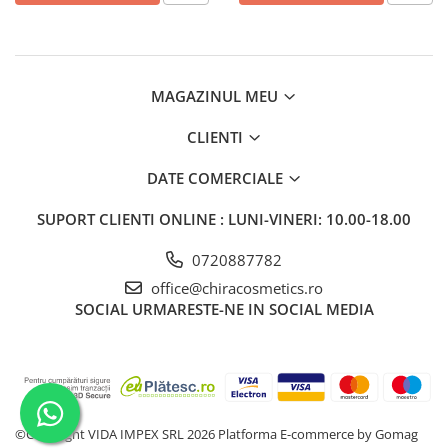
Gel fixare sprancene
Gel/tus sprancene
Mascara (rimel) sprancene
Vopsea sprancene
MAGAZINUL MEU
Ser sprancene
CLIENTI
DATE COMERCIALE
SUPORT CLIENTI
ONLINE : LUNI-VINERI: 10.00-18.00
0720887782
office@chiracosmetics.ro
SOCIAL
URMARESTE-NE IN SOCIAL MEDIA
©Copyright VIDA IMPEX SRL 2026
Platforma E-commerce by Gomag