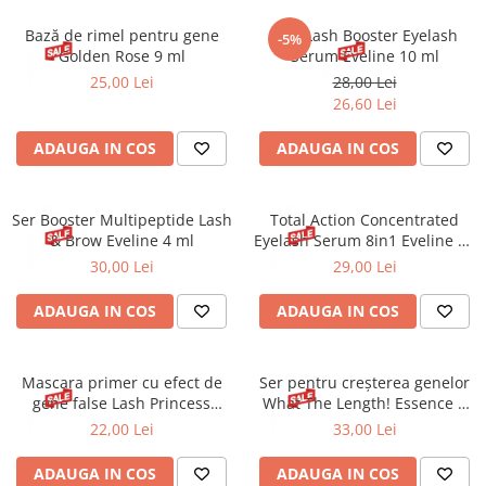
Spray parfumant de corp
Pudra pentru par
Fard pleoape
Creme/seruri ochi
Parfum/Apa de toaleta
Sampon Uscat
Bază de rimel pentru gene
SOS Lash Booster Eyelash
Creion dermatograf pleoape
-5%
Plasturi/Patch-uri
dama/barbati
Golden Rose 9 ml
Serum Eveline 10 ml
Tus de ochi
25,00 Lei
28,00 Lei
Sapun facial
Produse pentru picioare
Mascara (rimel)
26,60 Lei
Gene false
Protectie solara
ADAUGA IN COS
ADAUGA IN COS
Adeziv gene false
Produse Pentru Epilare
Ser/Primer gene
Accesorii depilare
Machiaj Buze
Periute dinti
Ser Booster Multipeptide Lash
Total Action Concentrated
Scrub
& Brow Eveline 4 ml
Eyelash Serum 8in1 Eveline 10
ml
30,00 Lei
29,00 Lei
Lip gloss/luciu buze
Ruj solid/lichid
ADAUGA IN COS
ADAUGA IN COS
Creion contur
Masca buze
Balsam buze
Mascara primer cu efect de
Ser pentru creșterea genelor
gene false Lash Princess
What The Length! Essence 4
Machiaj Sprancene
Essence 12ml
ml
22,00 Lei
33,00 Lei
Creion sprancene
Fard sprancene
ADAUGA IN COS
ADAUGA IN COS