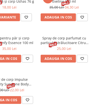
ță și corp Ushas 76 g
Eveline 150 ml
18,00 Lei
35,00 Lei
34,30 Lei
 VARIANTE
ADAUGA IN COS
pentru păr și corp
Spray de corp parfumat cu
Comfy Essence 100 ml
particule strălucitoare Citrus
Flow Shimmering Sence 200
35,00 Lei
25,00 Lei
ml
GA IN COS
ADAUGA IN COS
 de corp Impulse
ity Sunstone Body
ance Mist 150 ml
00 Lei
22,00 Lei
GA IN COS