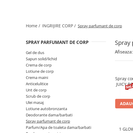
Spray parfumant de corp
Pudra pentru par
Fard pleoape
Creme/seruri ochi
Parfum/Apa de toaleta
Sampon Uscat
Creion dermatograf pleoape
Plasturi/Patch-uri
dama/barbati
Tus de ochi
Sapun facial
Produse pentru picioare
Mascara (rimel)
Home /
INGRIJIRE CORP /
Spray parfumant de corp
Gene false
Protectie solara
Adeziv gene false
Spray 
SPRAY PARFUMANT DE CORP
Produse Pentru Epilare
Ser/Primer gene
Afiseaza:
Accesorii depilare
Gel de dus
Machiaj Buze
Sapun solid/lichid
Periute dinti
Crema de corp
Scrub
Lotiune de corp
Lip gloss/luciu buze
Crema maini
Spray co
Ruj solid/lichid
Anticelulitice
JUICY B
Creion contur
Unt de corp
Masca buze
Scrub de corp
Ulei masaj
ADAUG
Balsam buze
Lotiune autobronzanta
Machiaj Sprancene
Deodorante dama/barbati
Creion sprancene
Spray parfumant de corp
Parfum/Apa de toaleta dama/barbati
Fard sprancene
1 GLO