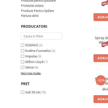
Produse pentru picioare
Gel fixare sprancene
Protectie solara
Gel/tus sprancene
Produse Pentru Epilare
Mascara (rimel) sprancene
Periute dinti
ADAUG
Vopsea sprancene
PRODUCATORI
Ser sprancene
Spray d
Whisp
ESSENCE
(3)
Eveline Cosmetics
(2)
Impulse
(3)
ADAUG
Milton Lloyd
(1)
Sence
(4)
Vezi mai multe
Spray de
-32%
husă di
PRET
Lim
25,
Sub 50 Lei
(18)
ADAUG