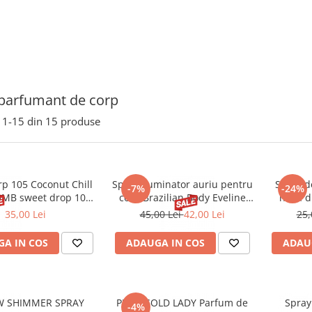
parfumant de corp
1-
15
din
15
produse
rp 105 Coconut Chill
Spray Iluminator auriu pentru
Spray de
-7%
-24%
OMB sweet drop 100
corp Brazilian Body Eveline
husă di
ml
150 ml
Coco
35,00 Lei
45,00 Lei
42,00 Lei
25,
A IN COS
ADAUGA IN COS
ADAU
W SHIMMER SPRAY
PURE GOLD LADY Parfum de
Spray
-4%