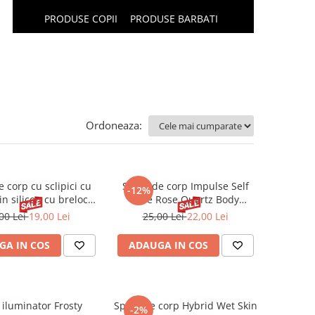
PRODUSE COPII
PRODUSE BARBATI
Ordoneaza:
 corp cu sclipici cu
Spray de corp Impulse Self
-12%
n silicon cu breloc
Love Rose Quartz Body
nut Sence 35 ml
Fragrance Mist 150 ml
00 Lei
19,00 Lei
25,00 Lei
22,00 Lei
GA IN COS
ADAUGA IN COS
 iluminator Frosty
Spray de corp Hybrid Wet Skin
-2%