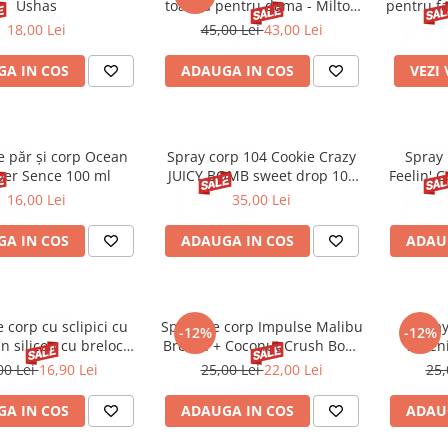
Ushas
toaleta pentru dama - Milton
pentru fa
Lloyd
18,00 Lei
45,00 Lei
43,00 Lei
A IN COS
ADAUGA IN COS
VEZI
e păr și corp Ocean
Spray corp 104 Cookie Crazy
Spray 
er Sence 100 ml
JUICY BOMB sweet drop 100
Feelin' 
ml
16,00 Lei
35,00 Lei
A IN COS
ADAUGA IN COS
ADAU
 corp cu sclipici cu
Spray de corp Impulse Malibu
Spray
-12%
-12%
n silicon cu breloc
Breeze + Coconut Crush Body
Seren
e Sence 35 ml
Mist 150 ml
Fragr
00 Lei
16,90 Lei
25,00 Lei
22,00 Lei
25,
A IN COS
ADAUGA IN COS
ADAU