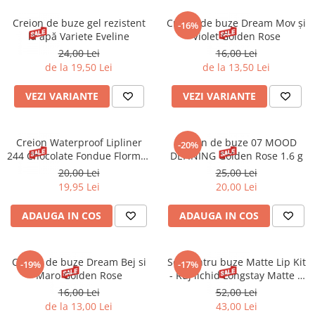
Spray parfumant de corp
Pudra pentru par
Fard pleoape
Creme/seruri ochi
Parfum/Apa de toaleta
Sampon Uscat
Creion de buze gel rezistent
Creion de buze Dream Mov și
Creion dermatograf pleoape
-16%
Plasturi/Patch-uri
dama/barbati
la apă Variete Eveline
Violet Golden Rose
Tus de ochi
24,00 Lei
16,00 Lei
Sapun facial
Produse pentru picioare
Mascara (rimel)
de la 19,50 Lei
de la 13,50 Lei
Gene false
Protectie solara
VEZI VARIANTE
VEZI VARIANTE
Adeziv gene false
Produse Pentru Epilare
Ser/Primer gene
Accesorii depilare
Machiaj Buze
Periute dinti
Creion Waterproof Lipliner
Creion de buze 07 MOOD
-20%
Scrub
244 Chocolate Fondue Flormar
DEFINING Golden Rose 1.6 g
1.14 g
20,00 Lei
25,00 Lei
Lip gloss/luciu buze
19,95 Lei
20,00 Lei
Ruj solid/lichid
Creion contur
ADAUGA IN COS
ADAUGA IN COS
Masca buze
Balsam buze
Creion de buze Dream Bej si
Set pentru buze Matte Lip Kit
Machiaj Sprancene
-19%
-17%
Maro Golden Rose
- Ruj lichid Longstay Matte +
Creion sprancene
Creion Dream
16,00 Lei
52,00 Lei
Fard sprancene
de la 13,00 Lei
43,00 Lei