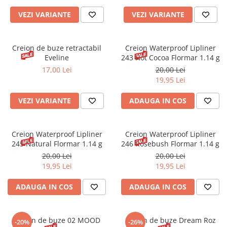
Gel fixare sprancene
VEZI VARIANTE
VEZI VARIANTE
Gel/tus sprancene
Mascara (rimel) sprancene
Vopsea sprancene
Creion de buze retractabil
Creion Waterproof Lipliner
Eveline
243 Hot Cocoa Flormar 1.14 g
Ser sprancene
17,00 Lei
20,00 Lei
19,95 Lei
VEZI VARIANTE
ADAUGA IN COS
Creion Waterproof Lipliner
Creion Waterproof Lipliner
245 Natural Flormar 1.14 g
246 Rosebush Flormar 1.14 g
20,00 Lei
20,00 Lei
19,95 Lei
19,95 Lei
ADAUGA IN COS
ADAUGA IN COS
Creion de buze 02 MOOD
Creion de buze Dream Roz
-20%
-26%