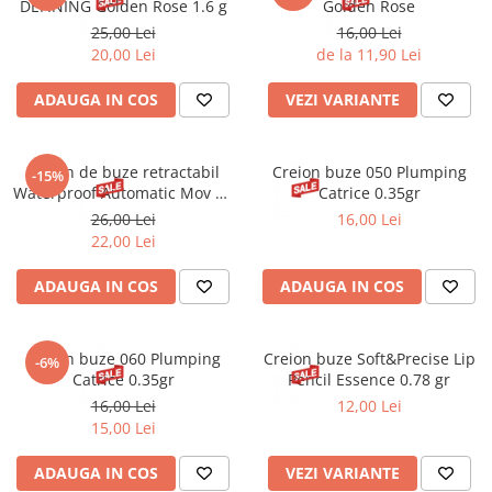
DEFINING Golden Rose 1.6 g
Golden Rose
25,00 Lei
16,00 Lei
20,00 Lei
de la 11,90 Lei
ADAUGA IN COS
VEZI VARIANTE
Creion de buze retractabil
Creion buze 050 Plumping
-15%
Waterproof Automatic Mov 53
Catrice 0.35gr
Golden Rose
26,00 Lei
16,00 Lei
22,00 Lei
ADAUGA IN COS
ADAUGA IN COS
Creion buze 060 Plumping
Creion buze Soft&Precise Lip
-6%
Catrice 0.35gr
Pencil Essence 0.78 gr
16,00 Lei
12,00 Lei
15,00 Lei
ADAUGA IN COS
VEZI VARIANTE