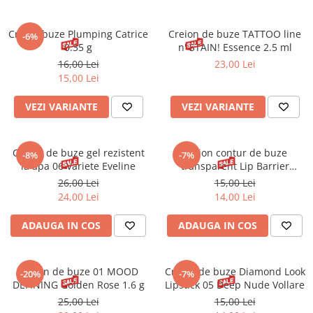
Creion buze Plumping Catrice
Creion de buze TATTOO line
-6%
0.35 g
n' STAIN! Essence 2.5 ml
16,00 Lei
23,00 Lei
15,00 Lei
VEZI VARIANTE
VEZI VARIANTE
Creion de buze gel rezistent
Creion contur de buze
-8%
-7%
la apa 06 Variete Eveline
transparent Lip Barrier
Golden Rose 1.6 g
26,00 Lei
15,00 Lei
24,00 Lei
14,00 Lei
ADAUGA IN COS
ADAUGA IN COS
Creion de buze 01 MOOD
Creion de buze Diamond Look
-20%
-7%
DEFINING Golden Rose 1.6 g
Lipstick 05 Deep Nude Vollare
25,00 Lei
15,00 Lei