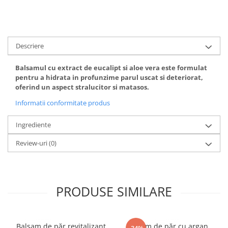
Gel fixare sprancene
Gel/tus sprancene
Mascara (rimel) sprancene
Vopsea sprancene
Descriere
Ser sprancene
Balsamul cu extract de eucalipt si aloe vera este formulat
pentru a hidrata in profunzime parul uscat si deteriorat,
oferind un aspect stralucitor si matasos.
Informatii conformitate produs
Ingrediente
Review-uri
(0)
PRODUSE SIMILARE
Balsam de păr revitalizant
Balsam de păr cu argan