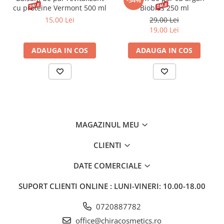
-34%
cu proteine Vermont 500 ml
Bioblas 250 ml
15,00 Lei
29,00 Lei
19,00 Lei
ADAUGA IN COS
ADAUGA IN COS
MAGAZINUL MEU
CLIENTI
DATE COMERCIALE
SUPORT CLIENTI
ONLINE : LUNI-VINERI: 10.00-18.00
0720887782
office@chiracosmetics.ro