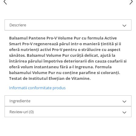
Gel fixare sprancene
Gel/tus sprancene
Mascara (rimel) sprancene
Descriere
Vopsea sprancene
Ser sprancene
Balsamul Pantene Pro-V Volume Pur cu formula Active
Smart Pro-V regenerează părul intr-o manieră țintită şi ii
oferă nutrienți activi Pro-V pentru o strălucire cu aspect
sănătos. Balsamul Volume Pur curăță delicat, ajută la
întărirea părului împotriva deteriorarii din cauza coafarii si
oferă volum instantaneu färä a-l Ingreuna. Formula
balsamului Volume Pur nu conține parafine si coloranți.
Testat de Institutul Elvețian de Vitamine.
Informatii conformitate produs
Ingrediente
Review-uri
(0)