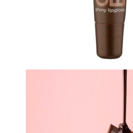
Gel fixare sprancene
Gel/tus sprancene
Mascara (rimel) sprancene
Vopsea sprancene
Ser sprancene