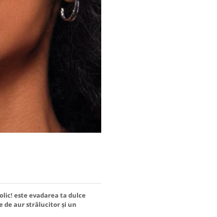
lic! este evadarea ta dulce
 de aur strălucitor și un