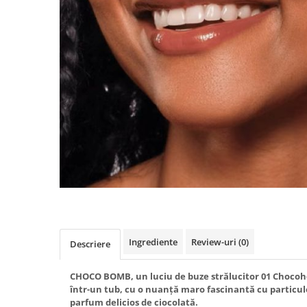
Ingrediente
Review-uri
(0)
Descriere
CHOCO BOMB, un luciu de buze strălucitor 01 Chocoho
într-un tub, cu o nuanță maro fascinantă cu particule
parfum delicios de ciocolată.