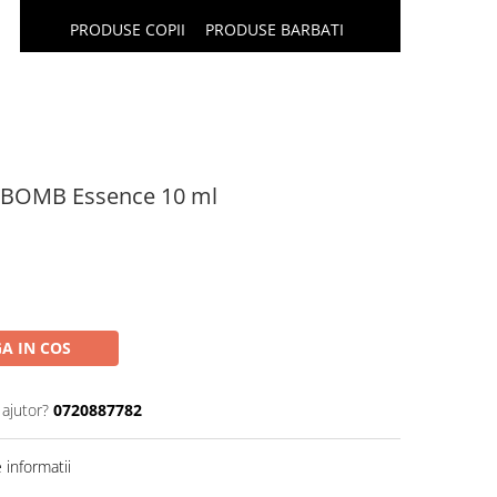
PRODUSE COPII
PRODUSE BARBATI
 BOMB Essence 10 ml
A IN COS
 ajutor?
0720887782
informatii