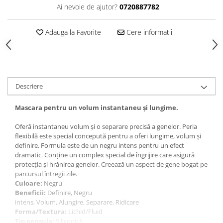
Gel fixare sprancene
Ai nevoie de ajutor?
0720887782
Gel/tus sprancene
Mascara (rimel) sprancene
Adauga la Favorite
Cere informatii
Vopsea sprancene
Ser sprancene
Descriere
Mascara pentru un volum instantaneu și lungime.
Oferă instantaneu volum și o separare precisă a genelor. Peria
flexibilă este special concepută pentru a oferi lungime, volum și
definire. Formula este de un negru intens pentru un efect
dramatic. Conține un complex special de îngrijire care asigură
protecția și hrănirea genelor. Creează un aspect de gene bogat pe
parcursul întregii zile.
Culoare:
Negru
Beneficii:
Definire, Negru
intens, Volum, Alungire, Separare, Ridicare
Forma/Textura:
Lichid/Fluid
Tip pensula:
Siliconică