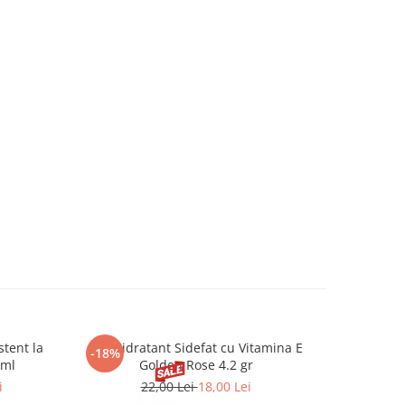
stent la
Ruj Hidratant Sidefat cu Vitamina E
Fond de 
-18%
-27%
 ml
Golden Rose 4.2 gr
i
22,00 Lei
18,00 Lei
66