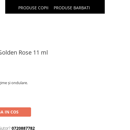
PRODUSE COPII
PRODUSE BARBATI
 Golden Rose 11 ml
ime și ondulare.
A IN COS
jutor?
0720887782