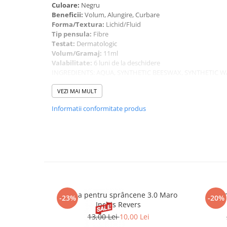
Culoare:
Negru
Beneficii:
Volum, Alungire, Curbare
Forma/Textura:
Lichid/Fluid
Tip pensula:
Fibre
Testat:
Dermatologic
Volum/Gramaj:
11ml
Valabilitate:
6 luni de la deschidere
INGREDIENTS: AQUA, SYNTHETIC BEESWAX, SYNTHETIC WA
GUM, STEARIC ACID, TRIETHANOLAMINE, PALMITIC ACID,
GLYCERYL STEARATE, POLYBUTENE, VP/ EICOSENE COPO
VEZI MAI MULT
SATIVA BRAN CERA, PHENOXYETHANOL, HYDROXYETHYL
Informatii conformitate produs
Henna pentru sprâncene 3.0 Maro
Creio
-23%
-20%
Inchis Revers
13,00 Lei
10,00 Lei