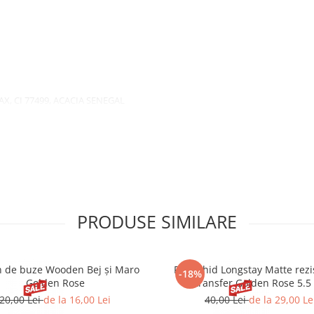
X, CI 77499, ACACIA SENEGAL
 COPERNICIA CERIFERA CERA,
LYMER, BUTYLENE GLYCOL,ORYZA
CELLULOSE, TROPOLONE.
PRODUSE SIMILARE
n de buze Wooden Bej și Maro
Ruj lichid Longstay Matte rezi
-18%
Golden Rose
transfer Golden Rose 5.5
20,00 Lei
de la 16,00 Lei
40,00 Lei
de la 29,00 Le