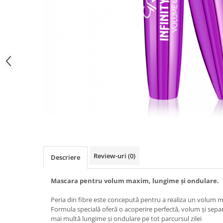
Gel fixare sprancene
Gel/tus sprancene
Mascara (rimel) sprancene
Vopsea sprancene
Ser sprancene
Review-uri
(0)
Descriere
Mascara pentru volum maxim, lungime și ondulare.
Peria din fibre este concepută pentru a realiza un volum 
Formula specială oferă o acoperire perfectă, volum și separ
mai multă lungime și ondulare pe tot parcursul zilei