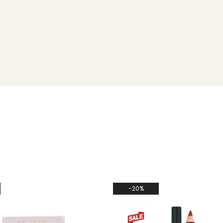
, GLYCERYL STEARATE, SYNTHETIC BEESWAX, STEARIC ACID, BUTYLENE
LE OIL, COPERNICA CERIFERA CERA, AMINOMETHYL PROPANOL, PHE
-20%