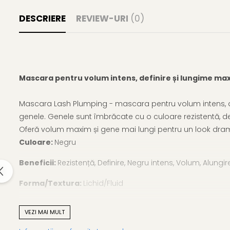
Gel fixare sprancene
DESCRIERE
REVIEW-URI
(0)
Gel/tus sprancene
Mascara (rimel) sprancene
Vopsea sprancene
Ser sprancene
Mascara pentru volum intens, definire și lungime ma
Mascara Lash Plumping - mascara pentru volum intens, def
genele. Genele sunt îmbrăcate cu o culoare rezistentă, de
Oferă volum maxim și gene mai lungi pentru un look dramati
Culoare:
Negru
Beneficii:
Rezistență, Definire, Negru intens, Volum, Alungi
Forma/Textura:
Lichid/Fluid
Tip pensula:
Fibre
VEZI MAI MULT
Testat:
Dermatologic