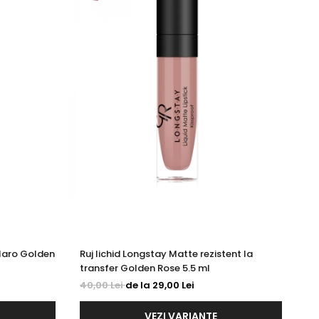
Maro Golden
Ruj lichid Longstay Matte rezistent la
Fo
transfer Golden Rose 5.5 ml
ml
40,00 Lei
de la 29,00 Lei
17
VEZI VARIANTE