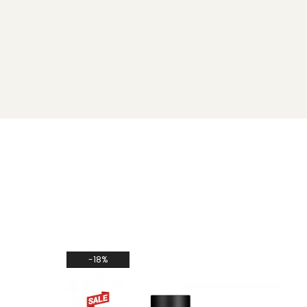
 GLYCOL, PALMITIC ACID, POLYBUTENE, ORYZA SATIVA CERA,
NOXYETHANOL, STEARYL STEARATE, HYDROXYETHYLCELLULOSE,
-18%