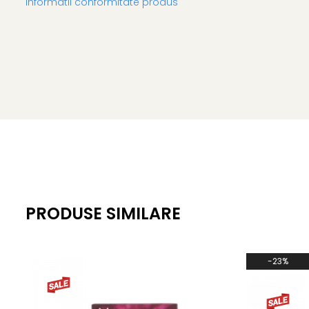
Informatii conformitate produs
Volum/Gramaj:
13ml
Valabilitate:
6 luni de la deschidere
INGREDIENTS: AQUA, CI 77499, PARAFFIN, ACACIA SENEGAL GUM
OZOKERITE, VP/EICOSENE COPOLYMER, HYDROGENATED VEGETAB
DISODIUM EDTA, ETHYLHEXYLGLYCERIN.
PRODUSE SIMILARE
-23%