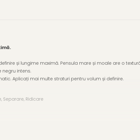
ximă.
inire și lungime maximă. Pensula mare și moale are o textură 
 negru intens.
c. Aplicați mai multe straturi pentru volum și definire.
re, Separare, Ridicare