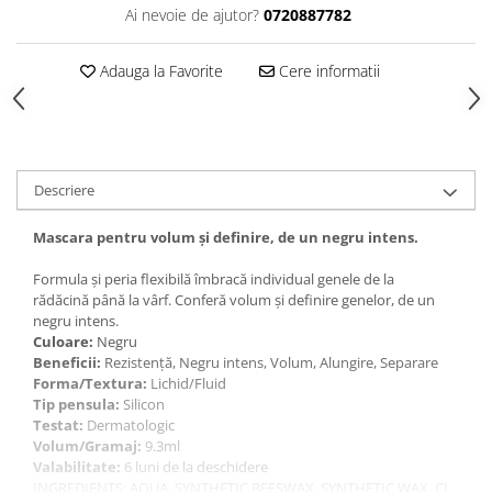
Gel fixare sprancene
Ai nevoie de ajutor?
0720887782
Gel/tus sprancene
Mascara (rimel) sprancene
Adauga la Favorite
Cere informatii
Vopsea sprancene
Ser sprancene
Descriere
Mascara pentru volum și definire, de un negru intens.
Formula și peria flexibilă îmbracă individual genele de la
rădăcină până la vârf. Conferă volum și definire genelor, de un
negru intens.
Culoare:
Negru
Beneficii:
Rezistență, Negru intens, Volum, Alungire, Separare
Forma/Textura:
Lichid/Fluid
Tip pensula:
Silicon
Testat:
Dermatologic
Volum/Gramaj:
9.3ml
Valabilitate:
6 luni de la deschidere
INGREDIENTS: AQUA, SYNTHETIC BEESWAX, SYNTHETIC WAX, CI