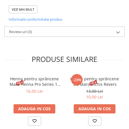
77499, ACACIA SENEGAL GUM, STEARIC ACID,
TRIETHANOLAMINE, PALMITIC ACID, COPERNICIA CERIFERA
VEZI MAI MULT
CERA, GLYCERYL STEARATE, POLYBUTENE, VP/ EICOSENE
Informatii conformitate produs
COPOLYMER, BUTYLENE GLYCOL, ORYZA SATIVA BRAN CERA,
PHENOXYETHANOL, HYDROXYETHYLCELLULOSE, TROPOLONE.
Review-uri
(0)
PRODUSE SIMILARE
Henna pentru sprâncene
Henna pentru sprâncene
-23%
Maro Henna Pro Series 15
3.0 Maro Inchis Revers
ml
16,00 Lei
13,00 Lei
10,00 Lei
ADAUGA IN COS
ADAUGA IN COS