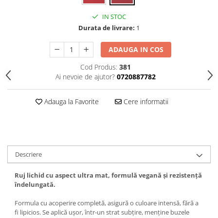
Gel fixare sprancene
IN STOC
Gel/tus sprancene
Durata de livrare:
1
Mascara (rimel) sprancene
Vopsea sprancene
ADAUGA IN COS
Ser sprancene
Cod Produs:
381
Ai nevoie de ajutor?
0720887782
Adauga la Favorite
Cere informatii
Descriere
Ruj lichid cu aspect ultra mat, formulă vegană și rezistență
îndelungată.
Formula cu acoperire completă, asigură o culoare intensă, fără a
fi lipicios. Se aplică ușor, într-un strat subțire, menține buzele