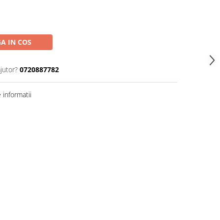
A IN COS
jutor?
0720887782
informatii