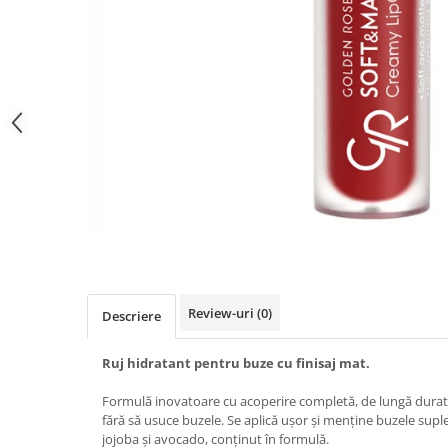
Gel fixare sprancene
Gel/tus sprancene
Mascara (rimel) sprancene
Vopsea sprancene
Ser sprancene
Review-uri
(0)
Descriere
Ruj hidratant pentru buze cu finisaj mat.
Formulă inovatoare cu acoperire completă, de lungă durată,
fără să usuce buzele. Se aplică ușor și menține buzele suple 
jojoba și avocado, conținut în formulă.