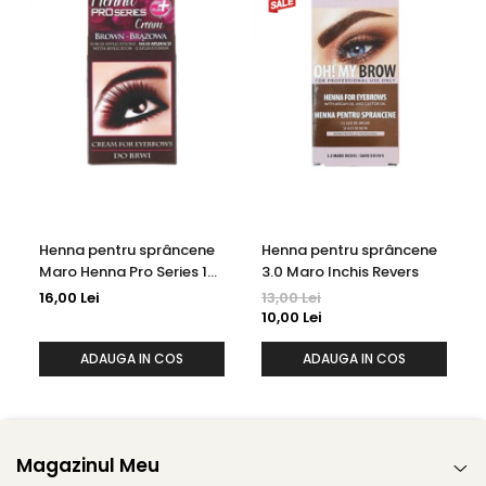
ALBA, EUPHORBIA CERIFERA CERA, STEARIC ACID,
TROMETHAMINE, CETYL ALCOHOL, PHENYL TRIMETHICONE,
BENZYL ALCOHOL, OZOKERITE,DIAZOLIDINYL UREA, SODIUM
BENZOATE, CAPRYLYL GLYCOL, SODIUM POLYACRYLATE,
COPERNICIA CERIFERA CERA, DISODIUM EDTA, POTASSIUM
SORBATE, HYDROGENATED POLYDECENE, XANTHAN GUM,
CELLULOSE, HECTORITE, ETHYLHEXYLGLYCERIN, TRIDECETH-6,
DEHYDROACETIC ACID.
Henna pentru sprâncene
Henna pentru sprâncene
Maro Henna Pro Series 15
3.0 Maro Inchis Revers
ml
16,00 Lei
13,00 Lei
10,00 Lei
ADAUGA IN COS
ADAUGA IN COS
Magazinul Meu