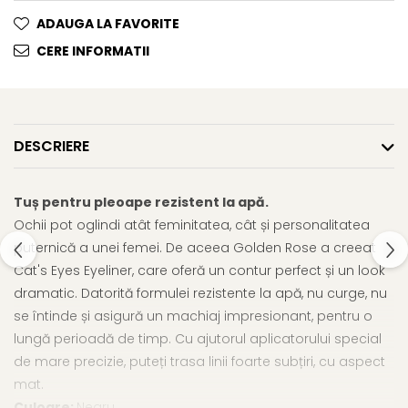
Gel fixare sprancene
ADAUGA LA FAVORITE
Gel/tus sprancene
CERE INFORMATII
Mascara (rimel) sprancene
Vopsea sprancene
Ser sprancene
DESCRIERE
Tuș pentru pleoape rezistent la apă.
Ochii pot oglindi atât feminitatea, cât și personalitatea
puternică a unei femei. De aceea Golden Rose a creeat
Cat's Eyes Eyeliner, care oferă un contur perfect și un look
dramatic. Datorită formulei rezistente la apă, nu curge, nu
se întinde și asigură un machiaj impresionant, pentru o
lungă perioadă de timp. Cu ajutorul aplicatorului special
de mare precizie, puteți trasa linii foarte subțiri, cu aspect
mat.
Culoare:
Negru