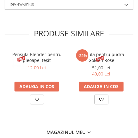
Review-uri
(0)
PRODUSE SIMILARE
Pensulă Blender pentru
Pensulă pentru pudră
-22%
pleoape, teșit
Golden Rose
12,00 Lei
51,00 Lei
40,00 Lei
ADAUGA IN COS
ADAUGA IN COS
MAGAZINUL MEU