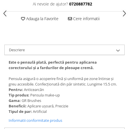
Gel fixare sprancene
Ai nevoie de ajutor?
0720887782
Gel/tus sprancene
Mascara (rimel) sprancene
Adauga la Favorite
Cere informatii
Vopsea sprancene
Ser sprancene
Descriere
Este o pensulă plată, perfectă pentru aplicarea
corectorului și a fardurilor de pleoape cremă.
Pensula asigură o acoperire fină și uniformă pe zone întinse și
greu accesibile. Confecționată din păr sintetic. Lungime 15.5 cm.
Pentru:
Anticearcăn
Tip produs:
Pensula make-up
Gama:
GR Brushes
Beneficii:
Aplicare ușoară, Precizie
Tipul de par:
Artificial
Informatii conformitate produs