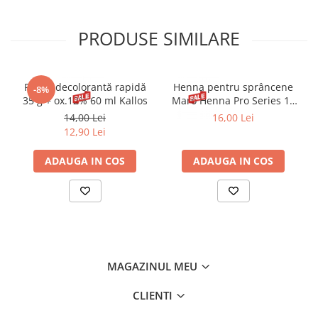
PRODUSE SIMILARE
Pudră decolorantă rapidă
Henna pentru sprâncene
-8%
35 g + ox.12% 60 ml Kallos
Maro Henna Pro Series 15
ml
14,00 Lei
16,00 Lei
12,90 Lei
ADAUGA IN COS
ADAUGA IN COS
MAGAZINUL MEU
CLIENTI