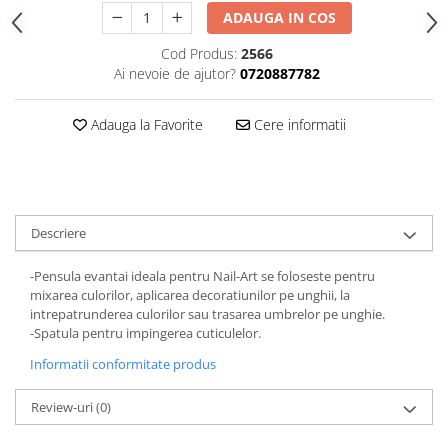
Gel fixare sprancene
ADAUGA IN COS
Gel/tus sprancene
Cod Produs:
2566
Mascara (rimel) sprancene
Ai nevoie de ajutor?
0720887782
Vopsea sprancene
Ser sprancene
Adauga la Favorite
Cere informatii
Descriere
-Pensula evantai ideala pentru Nail-Art se foloseste pentru
mixarea culorilor, aplicarea decoratiunilor pe unghii, la
intrepatrunderea culorilor sau trasarea umbrelor pe unghie.
-Spatula pentru impingerea cuticulelor.
Informatii conformitate produs
Review-uri
(0)