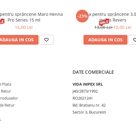
pentru sprâncene Maro Henna
Henna pentru sprâncene 3.
-23%
Pro Series 15 ml
Inchis Revers
16,00 Lei
13,00 Lei
10,00 Lei
ADAUGA IN COS
ADAUGA IN COS
DATE COMERCIALE
 Plata
VIDA IMPEX SRL
e Retur
J40/2873/1992
Produselor
RO2621241
de Retur
Bd. Bratianu nr. 42
Sector 3, Bucuresti
L