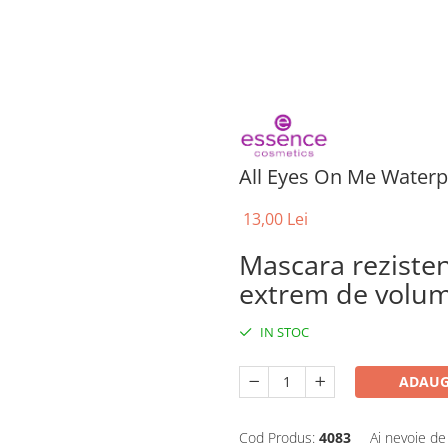
All Eyes On Me Water
13,00 Lei
Mascara reziste
extrem de volu
IN STOC
ADAUG
Cod Produs:
4083
Ai nevoie de