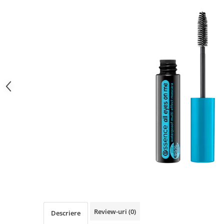
Gel fixare sprancene
Gel/tus sprancene
Mascara (rimel) sprancene
Vopsea sprancene
Ser sprancene
Review-uri
(0)
Descriere