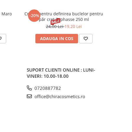
0 Maro
Cremă pentru definirea buclelor pentru
Creion d
-20%
-20%
păr creț Byphasse 250 ml
24,00 Lei
19,20 Lei
20
ADAUGA IN COS
V
SUPORT CLIENTI
ONLINE : LUNI-
VINERI: 10.00-18.00
0720887782
office@chiracosmetics.ro