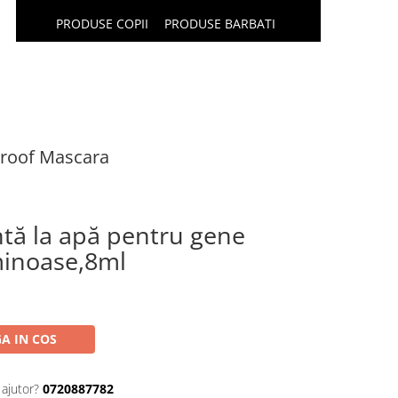
PRODUSE COPII
PRODUSE BARBATI
proof Mascara
ntă la apă pentru gene
minoase,8ml
A IN COS
 ajutor?
0720887782