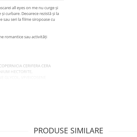
scarei all eyes on me nu curge și
 și curbare. Deoarece rezistă și la
ve sau seri la filme siropoase cu
talmologic
lme romantice sau activități
COPERNICIA CERIFERA CERA
ONIUM HECTORITE,
E GLYCOL, VP/EICOSENE
STEARATE, POLYVINYL
C WAX, ETHYLHEXYLGLYCERIN,
9 (IRON OXIDES).
PRODUSE SIMILARE