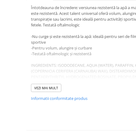
Întotdeauna de încredere: versiunea rezistentă la apă a ma
este rezistentă. Acest talent universal oferă volum, alungire
transpirație sau lacrimi, este ideală pentru activități sporti
fetele. Testată of
-Nu curge și este rezistentă la apă: ideală pentru seri de fi
sportive
-Pentru volum, alungire și curbare
-Testată oftalmologic și rezistentă
INGREDIENTS: ISODODECANE, AQUA (WATER), PARAFFIN, 
(COPERNICIA CERIFERA (CARNAUBA) WAX), DISTEARDIM
PENTAERYTHRITYL HYDROGENATED ROSINATE, PROPYLEN
COPOLYMER, ALCOHOL DENAT., PEG-30 DIPOLYHYDROXY
ALCOHOL, GLYCERYL STEARATE, STEARIC ACID, SYNTHETI
VEZI MAI MULT
AMINOMETHYL PROPANEDIOL, PHENOXYETHANOL, CI 7749
Informatii conformitate produs