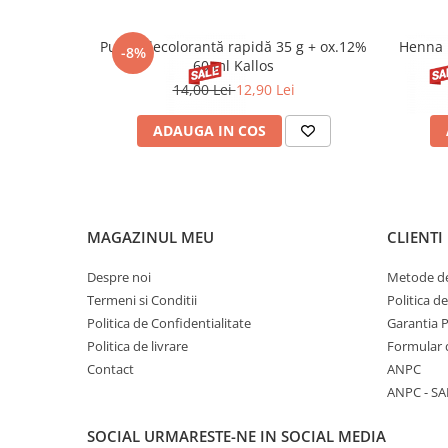
Pudră decolorantă rapidă 35 g + ox.12%
Henna 
-8%
60 ml Kallos
14,00 Lei
12,90 Lei
ADAUGA IN COS
MAGAZINUL MEU
CLIENTI
Despre noi
Metode de
Termeni si Conditii
Politica d
Politica de Confidentialitate
Garantia 
Politica de livrare
Formular 
Contact
ANPC
ANPC - SA
SOCIAL
URMARESTE-NE IN SOCIAL MEDIA