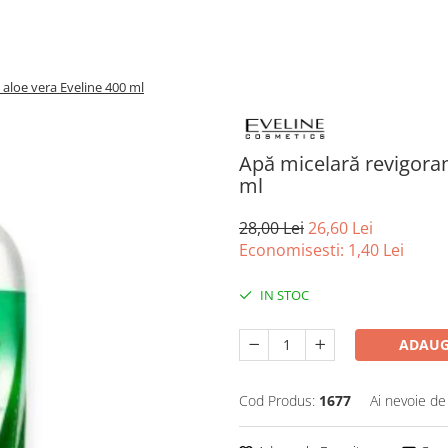
 aloe vera Eveline 400 ml
Apă micelară revigoran
ml
28,00 Lei
26,60 Lei
Economisesti:
1,40
Lei
IN STOC
ADAUG
Cod Produs:
1677
Ai nevoie de