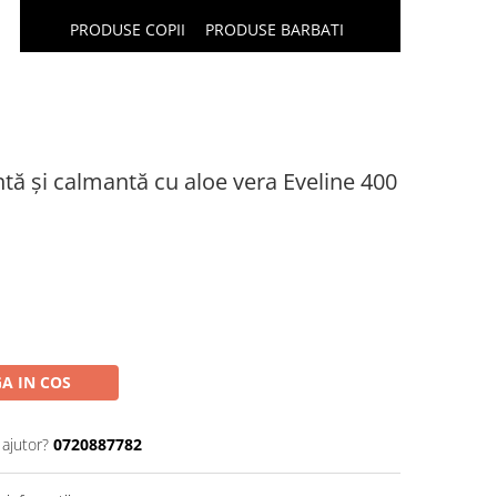
PRODUSE COPII
PRODUSE BARBATI
tă și calmantă cu aloe vera Eveline 400
A IN COS
 ajutor?
0720887782