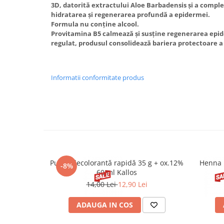
3D, datorită extractului Aloe Barbadensis și a compl
hidratarea și regenerarea profundă a epidermei.
Formula nu conține alcool.
Provitamina B5 calmează și susține regenerarea epid
regulat, produsul consolidează bariera protectoare a 
Informatii conformitate produs
Pudră decolorantă rapidă 35 g + ox.12%
Henna 
-8%
60 ml Kallos
14,00 Lei
12,90 Lei
ADAUGA IN COS