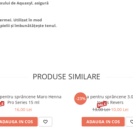
exului de Aquaxyl, asigură
ermei. Utilizat în mod
pielii și îmbunătățește tenul.
PRODUSE SIMILARE
pentru sprâncene Maro Henna
Henna pentru sprâncene 3.
-23%
Pro Series 15 ml
Inchis Revers
16,00 Lei
13,00 Lei
10,00 Lei
ADAUGA IN COS
ADAUGA IN COS