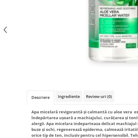
Gel fixare sprancene
Gel/tus sprancene
Mascara (rimel) sprancene
Vopsea sprancene
Ser sprancene
Ingrediente
Review-uri
(0)
Descriere
Apa micelară revigorantă și calmantă cu aloe vera 
îndepărtarea ușoară a machiajului, curățarea și tonifi
alergii. Apa micelara indeparteaza delicat machiajul r
buze și ochi, regenerează epiderma, calmează iritati
orice tip de ten, inclusiv pentru cel hipersensibil. 