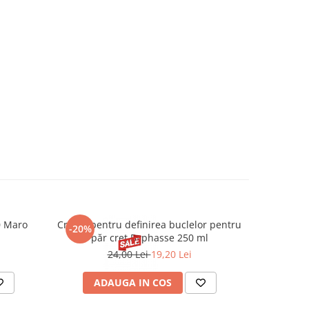
0 Maro
Cremă pentru definirea buclelor pentru
Creion d
-20%
-20%
păr creț Byphasse 250 ml
24,00 Lei
19,20 Lei
20
ADAUGA IN COS
V