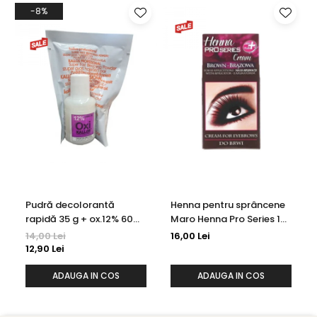
-8%
Pudră decolorantă
Henna pentru sprâncene
rapidă 35 g + ox.12% 60
Maro Henna Pro Series 15
ml Kallos
ml
14,00 Lei
16,00 Lei
12,90 Lei
ADAUGA IN COS
ADAUGA IN COS