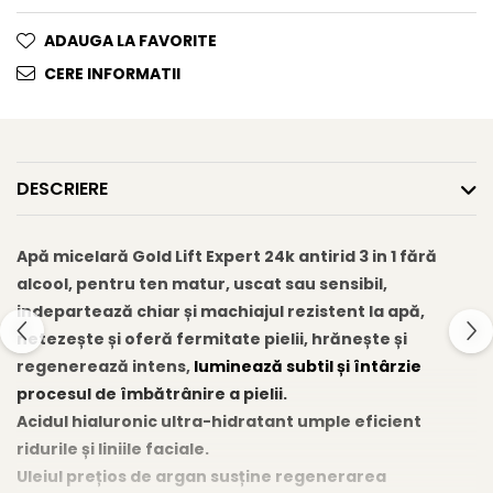
Gel fixare sprancene
ADAUGA LA FAVORITE
Gel/tus sprancene
Mascara (rimel) sprancene
CERE INFORMATII
Vopsea sprancene
Ser sprancene
DESCRIERE
Apă micelară Gold Lift Expert 24k antirid 3 in 1 fără
alcool, pentru ten matur, uscat sau sensibil,
indepartează chiar și machiajul rezistent la apă,
netezește și oferă fermitate pielii, hrănește și
regenerează intens,
luminează subtil și întârzie
procesul de îmbătrânire a pielii.
Acidul hialuronic ultra-hidratant umple eficient
ridurile și liniile faciale.
Uleiul prețios de argan susține regenerarea