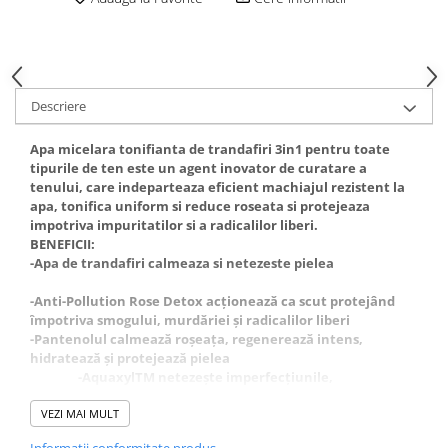
Gel fixare sprancene
Gel/tus sprancene
Mascara (rimel) sprancene
Vopsea sprancene
Descriere
Ser sprancene
Apa micelara tonifianta de trandafiri 3in1 pentru toate
tipurile de ten este un agent inovator de curatare a
tenului, care indeparteaza eficient machiajul rezistent la
apa, tonifica uniform si reduce roseata si protejeaza
impotriva impuritatilor si a radicalilor liberi.
BENEFICII:
-Apa de trandafiri calmeaza si netezeste pielea
-Anti-Pollution Rose Detox acționează ca scut protejând
împotriva smogului, murdăriei și radicalilor liberi
-Pantenolul calmează roșeața, regenerează intens,
hidratează și protejează pielea
-AquaxylTM netezește imperfecțiunile,
îmbunătățește vizibil tonusul și starea pielii
-Vitamina B3 stimulează producerea de ceramide, reduce
VEZI MAI MULT
pierderea de apă trans epidermică.
Informatii conformitate produs