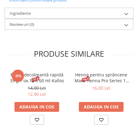
A nu se lăsa la îndemâna copiilor. Exclusiv pentru uz
extern.
Ingrediente
Review-uri
(0)
PRODUSE SIMILARE
Pudră decolorantă rapidă
Henna pentru sprâncene
-8%
35 g + ox.12% 60 ml Kallos
Maro Henna Pro Series 15
ml
14,00 Lei
16,00 Lei
12,90 Lei
ADAUGA IN COS
ADAUGA IN COS