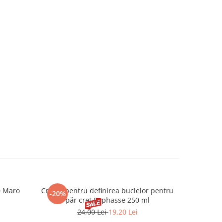
0 Maro
Cremă pentru definirea buclelor pentru
Creion d
-20%
-20%
păr creț Byphasse 250 ml
24,00 Lei
19,20 Lei
20