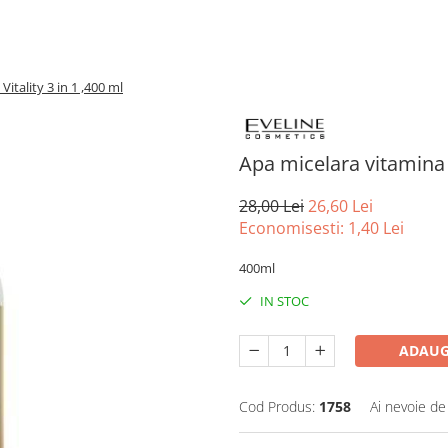
itality 3 in 1 ,400 ml
Apa micelara vitamina C
28,00 Lei
26,60 Lei
Economisesti:
1,40
Lei
400ml
IN STOC
ADAUG
Cod Produs:
1758
Ai nevoie de