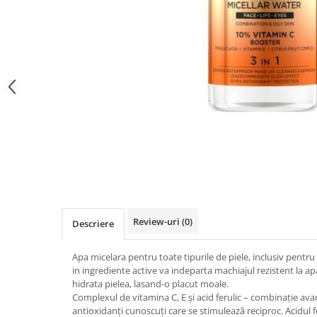
Gel fixare sprancene
Gel/tus sprancene
Mascara (rimel) sprancene
Vopsea sprancene
Ser sprancene
Review-uri
(0)
Descriere
Apa micelara pentru toate tipurile de piele, inclusiv pentru
in ingrediente active va indeparta machiajul rezistent la ap
hidrata pielea, lasand-o placut moale.
Complexul de vitamina C, E și acid ferulic – combinație ava
antioxidanți cunoscuți care se stimulează reciproc. Acidul f