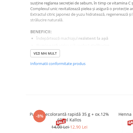
susține reglarea secreției de sebum, în timp ce vitamina C ș
Complexul unic revitalizează pielea și asigură o protecție 
Extractul citric japonez de yuzu hidratează, regenerează și
strălucire naturală.
BENEFICII:
Îndepărtează
machiajul
rezistent la apă
Iluminează
pielea și îi conferă
strălucire
Are efect
antioxidant
, protejând pielea împotriva efec
VEZI MAI MULT
externi
Informatii conformitate produs
Hidratează
pielea, redându-i moliciunea naturală
Înmoaie pielea, făcând-o
plăcută la atingere
Reîmprospătează
pielea, lăsând-o strălucitoare
Conține până la
96% ingrediente naturale,
având grij
mediul înconjurător
Ingredients: Aqua (Water), PEG-6 Caprylic/Capric Glycerides
Glucoside, Citrus Aurantium Amara Flower Water, Ascorbic
Acacia Seyal Gum Extract, Ferulic Acid, Macrocystis Pyrifer
Pudră decolorantă rapidă 35 g + ox.12%
Henna 
-8%
Acetate, Hyaluronic Acid, Palmitoyl Tripeptide-1, Palmitoyl
60 ml Kallos
Caprylyl/Capryl Glucoside, Levulinic Acid, Cetrimonium Br
14,00 Lei
12,90 Lei
Xylitylglucoside, Tetrasodium Glutamate Diacetate, Caprylo