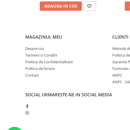
Levulinate, Hydroxyacetophenone, Dipropylene Glycol, Hy
ADAUGA IN COS
Polydextrose, 1, 2-Hexanediol, Butylene Glycol, Sodium Ben
Sodium Lactate, Phenoxyethanol, Potassium Sorbate, Ethyl
Parfum (Fragrance), Limonene, Linalool
MAGAZINUL MEU
CLIENTI
Despre noi
Metode de
Termeni si Conditii
Politica d
Politica de Confidentialitate
Garantia 
Politica de livrare
Formular 
Contact
ANPC
ANPC - SA
SOCIAL
URMARESTE-NE IN SOCIAL MEDIA