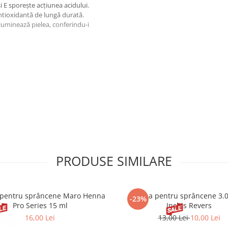
i E sporește acțiunea acidului.
antioxidantă de lungă durată.
 luminează pielea, conferindu-i
telor negative ale factorilor
ă atât de pielea ta, cât și de
PRODUSE SIMILARE
, Olive Oil PEG-7 Esters, Ascorbyl
 Acid, Collagen Amino Acids,
a Extract, Panthenol, Tocopheryl
pentru sprâncene Maro Henna
Henna pentru sprâncene 3.
-23%
 Tetrapeptide-7, Propanediol,
Pro Series 15 ml
Inchis Revers
omide, Hexylene Glycol,
16,00 Lei
13,00 Lei
10,00 Lei
yl Glycine, Glycerin, Sodium