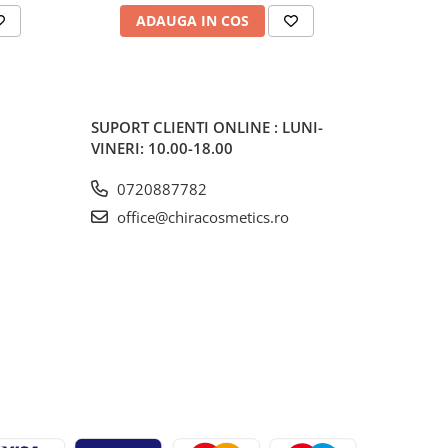
ADAUGA IN COS
V
SUPORT CLIENTI
ONLINE : LUNI-
VINERI: 10.00-18.00
0720887782
office@chiracosmetics.ro