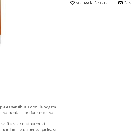
Adauga la Favorite
Cere 
 pielea sensibila. Formula bogata
a, va curata in profunzime si va
nsată a celor mai puternici
erulic luminează perfect pielea și