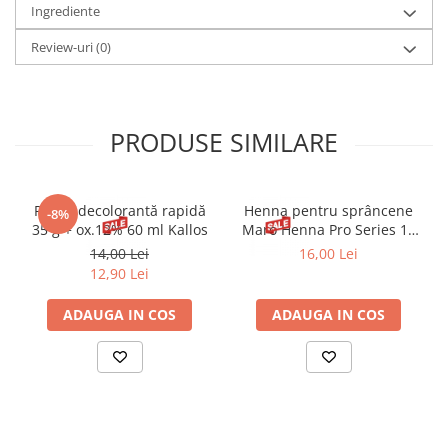
Ingrediente
Review-uri
(0)
PRODUSE SIMILARE
Pudră decolorantă rapidă
Henna pentru sprâncene
-8%
35 g + ox.12% 60 ml Kallos
Maro Henna Pro Series 15
ml
14,00 Lei
16,00 Lei
12,90 Lei
ADAUGA IN COS
ADAUGA IN COS