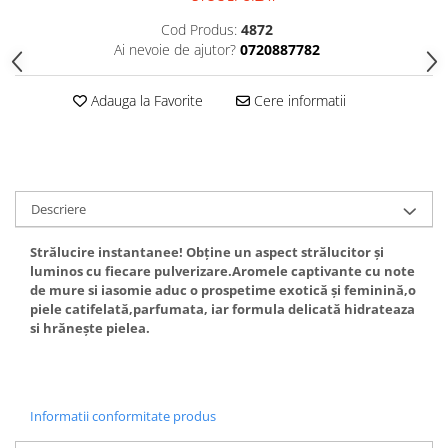
Gel fixare sprancene
Cod Produs:
4872
Gel/tus sprancene
Ai nevoie de ajutor?
0720887782
Mascara (rimel) sprancene
Vopsea sprancene
Adauga la Favorite
Cere informatii
Ser sprancene
Descriere
Strălucire instantanee! Obține un aspect strălucitor și
luminos cu fiecare pulverizare.Aromele captivante cu note
de mure si iasomie aduc o prospetime exotică și feminină,o
piele catifelată,parfumata, iar formula delicată hidrateaza
si hrănește pielea.
Informatii conformitate produs