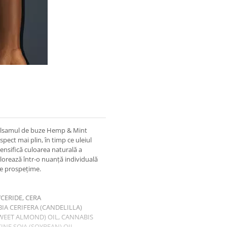
balsamul de buze Hemp & Mint
spect mai plin, în timp ce uleiul
ensifică culoarea naturală a
colorează într-o nuanță individuală
ție plăcută de prospețime.
CERIDE, CERA
A CERIFERA (CANDELILLA)
WEET ALMOND) OIL, CANNABIS
NE SOJA (SOYBEAN) OIL,