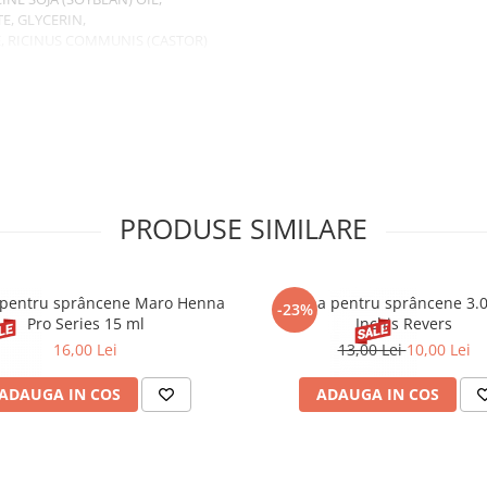
E, GLYCERIN,
, RICINUS COMMUNIS (CASTOR)
0 (RED 27 LAKE), CI 61565 (GREEN
PRODUSE SIMILARE
pentru sprâncene Maro Henna
Henna pentru sprâncene 3.
-23%
Pro Series 15 ml
Inchis Revers
16,00 Lei
13,00 Lei
10,00 Lei
ADAUGA IN COS
ADAUGA IN COS