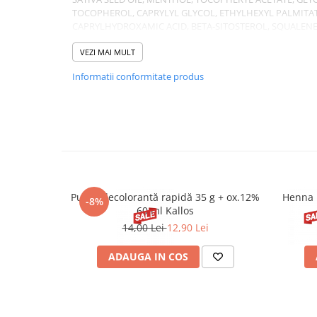
TOCOPHEROL, CAPRYLYL GLYCOL, ETHYLHEXYL PALMITAT
CAPRYLHYDROXAMIC ACID, BETA-SITOSTEROL, SQUALENE
SEED OIL, CITRIC ACID, CI 19140 (YELLOW 5 LAKE), CI 4541
6).
VEZI MAI MULT
Informatii conformitate produs
Pudră decolorantă rapidă 35 g + ox.12%
Henna 
-8%
60 ml Kallos
14,00 Lei
12,90 Lei
ADAUGA IN COS