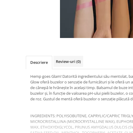
Review-uri
(0)
Descriere
Hemp goes Glam! Datorită ingredientului său mentolat, 
Glow oferă buzelor o senzație de furnicături și le oferă un a
de cânepă le hrănește în același timp. Balsamul de buze int
buzelor și, în funcție de valoarea pH-ului pielii buzelor, o 
de roz. Gustul de mentă oferă buzelor o senza
INGREDIENTS: POLYISOBUTENE, CAPRYLIC/CAPRIC TRIGLY
MICROCRISTALLINA (MICROCRYSTALLINE WAX), EUPHORBI
WAX, ETHOXYDIGLYCOL, PRUNUS AMYGDALUS DULCIS (S
SATIVA SEED OIL, MENTHOL, TOCOPHERYL ACETATE, GLYCI