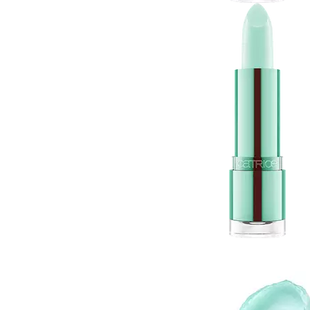
Gel fixare sprancene
Gel/tus sprancene
Mascara (rimel) sprancene
Vopsea sprancene
Ser sprancene