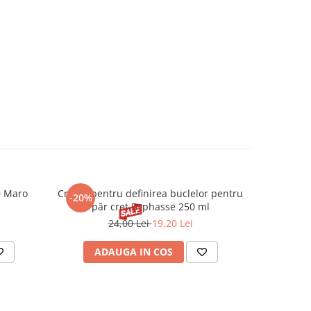
0 Maro
Cremă pentru definirea buclelor pentru
Creion d
-20%
-20%
păr creț Byphasse 250 ml
24,00 Lei
19,20 Lei
20
ADAUGA IN COS
V