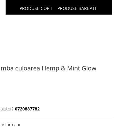
PRODUSE COPII
PRODUSE BARBATI
chimba culoarea Hemp & Mint Glow
 ajutor?
0720887782
informatii