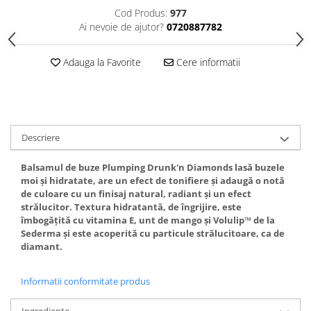
Gel fixare sprancene
Cod Produs:
977
Gel/tus sprancene
Ai nevoie de ajutor?
0720887782
Mascara (rimel) sprancene
Vopsea sprancene
Adauga la Favorite
Cere informatii
Ser sprancene
Descriere
Balsamul de buze Plumping Drunk'n Diamonds lasă buzele
moi și hidratate, are un efect de tonifiere și adaugă o notă
de culoare cu un finisaj natural, radiant și un efect
strălucitor. Textura hidratantă, de îngrijire, este
îmbogățită cu vitamina E, unt de mango și Volulip™ de la
Sederma și este acoperită cu particule strălucitoare, ca de
diamant.
Informatii conformitate produs