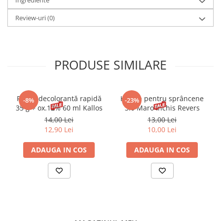
Ingrediente
Review-uri
(0)
PRODUSE SIMILARE
Pudră decolorantă rapidă
Henna pentru sprâncene
-8%
-23%
35 g + ox.12% 60 ml Kallos
3.0 Maro Inchis Revers
14,00 Lei
13,00 Lei
12,90 Lei
10,00 Lei
ADAUGA IN COS
ADAUGA IN COS