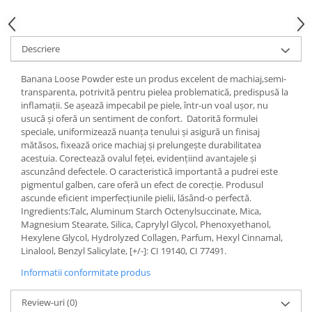
Gel fixare sprancene
Gel/tus sprancene
Mascara (rimel) sprancene
Descriere
Vopsea sprancene
Banana Loose Powder este un produs excelent de machiaj,semi-
Ser sprancene
transparenta, potrivită pentru pielea problematică, predispusă la
inflamații. Se așează impecabil pe piele, într-un voal ușor, nu
usucă și oferă un sentiment de confort. Datorită formulei
speciale, uniformizează nuanța tenului și asigură un finisaj
mătăsos, fixează orice machiaj și prelungește durabilitatea
acestuia. Corectează ovalul feței, evidențiind avantajele și
ascunzând defectele. O caracteristică importantă a pudrei este
pigmentul galben, care oferă un efect de corecție. Produsul
ascunde eficient imperfecțiunile pielii, lăsând-o perfectă.
Ingredients:Talc, Aluminum Starch Octenylsuccinate, Mica,
Magnesium Stearate, Silica, Caprylyl Glycol, Phenoxyethanol,
Hexylene Glycol, Hydrolyzed Collagen, Parfum, Hexyl Cinnamal,
Linalool, Benzyl Salicylate, [+/-]: CI 19140, CI 77491.
Informatii conformitate produs
Review-uri
(0)