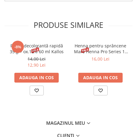
PRODUSE SIMILARE
Pudră decolorantă rapidă
Henna pentru sprâncene
-8%
35 g + ox.12% 60 ml Kallos
Maro Henna Pro Series 15
ml
14,00 Lei
16,00 Lei
12,90 Lei
ADAUGA IN COS
ADAUGA IN COS
MAGAZINUL MEU
CLIENTI