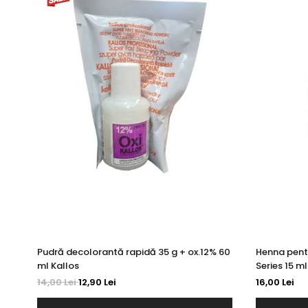
Pudră decolorantă rapidă 35 g + ox.12% 60
Henna pent
ml Kallos
Series 15 ml
14,00 Lei
12,90 Lei
16,00 Lei