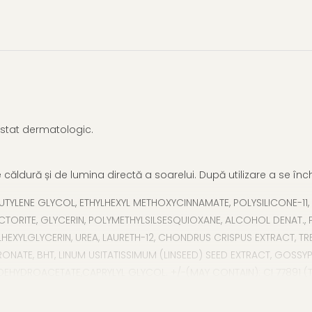
estat dermatologic.
 de căldură și de lumina directă a soarelui. După utilizare a se
TYLENE GLYCOL, ETHYLHEXYL METHOXYCINNAMATE, POLYSILICONE-11, 
HECTORITE, GLYCERIN, POLYMETHYLSILSESQUIOXANE, ALCOHOL DENAT
HEXYLGLYCERIN, UREA, LAURETH-12, CHONDRUS CRISPUS EXTRACT, T
ONATE, BHT, LINUM USITATISSIMUM (LINSEED) SEED EXTRACT, GOSSY
EHYDROACETATE,CAPRYLYL GLYCOL. +/-(MAY CONTAIN): CI 77891 (TITA