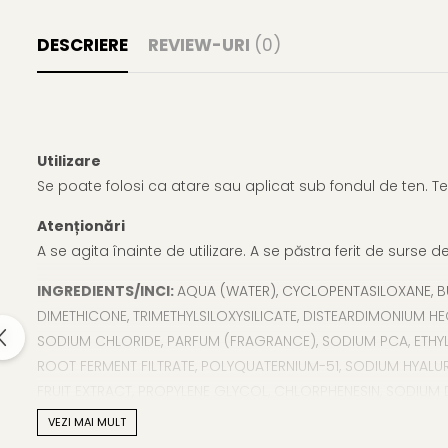
Gel fixare sprancene
Gel/tus sprancene
DESCRIERE
REVIEW-URI
(0)
Mascara (rimel) sprancene
Vopsea sprancene
Ser sprancene
Utilizare
Se poate folosi ca atare sau aplicat sub fondul de ten. T
Atenționări
A se agita înainte de utilizare. A se păstra ferit de surse
INGREDIENTS/INCI:
AQUA (WATER), CYCLOPENTASILOXANE, BU
DIMETHICONE, TRIMETHYLSILOXYSILICATE, DISTEARDIMONIUM 
SODIUM CHLORIDE, PARFUM (FRAGRANCE), SODIUM PCA, ETHYL
ROOT FERMENT FILTRATE, POLYQUATERNIUM-51, SODIUM HYALUR
FRUIT EXTRACT, PROPYLENE GLYCOL, CHLORPHENESIN, SODIUM D
OXIDES), CI 77499 (IRON OXIDES). [31000063.00]
VEZI MAI MULT