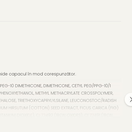
 închide capacul în mod corespunzător.
PEG-10 DIMETHICONE, DIMETHICONE, CETYL PEG/PPG-10/1
., PHENOXYETHANOL, METHYL METHACRYLATE CROSSPOLYMER,
REHALOSE, TRIETHOXYCAPRYLYLSILANE, LEUCONOSTOC/RADISH
PIUM HIRSUTUM (COTTON) SEED EXTRACT, FICUS CARICA (FIG)
NIUM DIOXIDE), CI 77492 (IRON OXIDES), CI 77491 (IRON