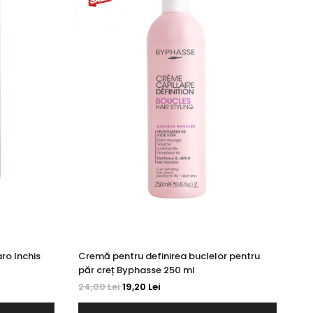
ro Inchis
Cremă pentru definirea buclelor pentru
Cr
păr creț Byphasse 250 ml
Ro
24,00 Lei
19,20 Lei
20