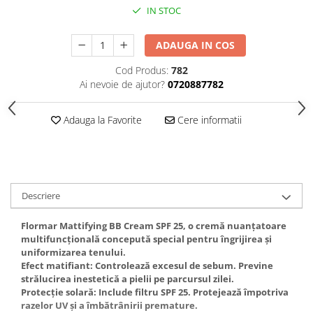
Gel fixare sprancene
IN STOC
Gel/tus sprancene
Mascara (rimel) sprancene
ADAUGA IN COS
Vopsea sprancene
Cod Produs:
782
Ser sprancene
Ai nevoie de ajutor?
0720887782
Adauga la Favorite
Cere informatii
Descriere
Flormar Mattifying BB Cream SPF 25, o cremă nuanțatoare
multifuncțională concepută special pentru îngrijirea și
uniformizarea tenului.
Efect matifiant: Controlează excesul de sebum. Previne
strălucirea inestetică a pielii pe parcursul zilei.
Protecție solară: Include filtru SPF 25. Protejează împotriva
razelor UV și a îmbătrânirii premature.