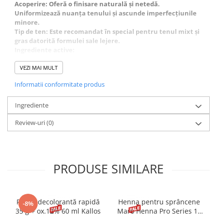
Acoperire: Oferă o finisare naturală și netedă.
Uniformizează nuanța tenului și ascunde imperfecțiunile
minore.
Tip de ten: Este recomandat în special pentru tenul mixt și
gras datorită formulei sale lejere.
Ingrediente active:
Extract de Ceai Verde: Are proprietăți antioxidante și
calmează pielea.
VEZI MAI MULT
Extract de Guarana și Mate: Revitalizează și oferă energie
Informatii conformitate produs
celulelor pielii.
Glicerină: Menține un nivel optim de hidratare.
Mod de utilizare:
Ingrediente
Agitați bine tubul înainte de fiecare utilizare. Aplicați pe
Review-uri
(0)
fața curată folosind degetele, un burete sau o pensulă de
machiaj. Poate fi purtat singur pentru un aspect natural
sau ca bază sub fondul de ten pentru mai mare acoperire.
PRODUSE SIMILARE
Pudră decolorantă rapidă
Henna pentru sprâncene
-8%
35 g + ox.12% 60 ml Kallos
Maro Henna Pro Series 15