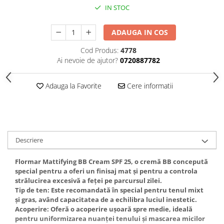
Gel fixare sprancene
IN STOC
Gel/tus sprancene
Mascara (rimel) sprancene
ADAUGA IN COS
Vopsea sprancene
Cod Produs:
4778
Ser sprancene
Ai nevoie de ajutor?
0720887782
Adauga la Favorite
Cere informatii
Descriere
Flormar Mattifying BB Cream SPF 25, o cremă BB concepută
special pentru a oferi un finisaj mat și pentru a controla
strălucirea excesivă a feței pe parcursul zilei.
Tip de ten: Este recomandată în special pentru tenul mixt
și gras, având capacitatea de a echilibra luciul inestetic.
Acoperire: Oferă o acoperire ușoară spre medie, ideală
pentru uniformizarea nuanței tenului și mascarea micilor