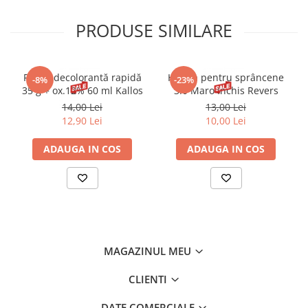
PRODUSE SIMILARE
Pudră decolorantă rapidă
Henna pentru sprâncene
-8%
-23%
35 g + ox.12% 60 ml Kallos
3.0 Maro Inchis Revers
14,00 Lei
13,00 Lei
12,90 Lei
10,00 Lei
ADAUGA IN COS
ADAUGA IN COS
MAGAZINUL MEU
CLIENTI
DATE COMERCIALE