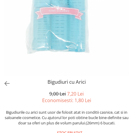
Spray parfumant de corp
Pudra pentru par
Fard pleoape
Creme/seruri ochi
Parfum/Apa de toaleta
Sampon Uscat
Creion dermatograf pleoape
Plasturi/Patch-uri
dama/barbati
Tus de ochi
Sapun facial
Produse pentru picioare
Mascara (rimel)
Gene false
Protectie solara
Adeziv gene false
Produse Pentru Epilare
Ser/Primer gene
Accesorii depilare
Machiaj Buze
Periute dinti
Scrub
Lip gloss/luciu buze
Ruj solid/lichid
Bigudiuri cu Arici
Creion contur
9,00 Lei
7,20 Lei
Masca buze
Economisesti:
1,80
Lei
Balsam buze
Machiaj Sprancene
Bigudiurile cu arici sunt usor de folosit atat in conditii casnice, cat si in
saloanele cosmetice. Cu ajutorul lor poti obtine bucle bine-definite sau
Creion sprancene
doar sa oferi un plus de volum parului.(26mm) 6 bucati.
Fard sprancene
STOC EPUIZAT