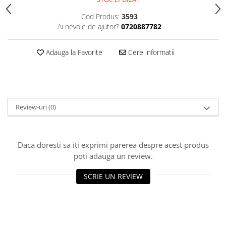
Gel fixare sprancene
Cod Produs:
3593
Gel/tus sprancene
Ai nevoie de ajutor?
0720887782
Mascara (rimel) sprancene
Vopsea sprancene
Adauga la Favorite
Cere informatii
Ser sprancene
Review-uri
(0)
Daca doresti sa iti exprimi parerea despre acest produs
poti adauga un review.
SCRIE UN REVIEW