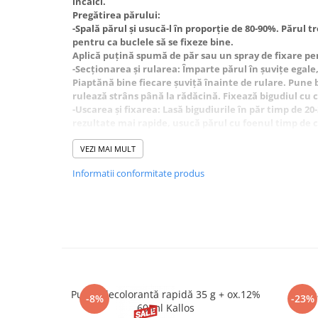
incâlci.
Pregătirea părului:
-Spală părul și usucă-l în proporție de 80-90%. Părul t
pentru ca buclele să se fixeze bine.
Aplică puțină spumă de păr sau un spray de fixare pe
-Secționarea și rularea: Împarte părul în șuvițe egale
Piaptănă bine fiecare șuviță înainte de rulare. Pune bi
rulează strâns până la rădăcină. Fixează bigudiul cu 
-Uscarea și fixarea: Lasă bigudiurile în păr timp de 2
rezultate mai rapide, usucă părul cu foenul timp de c
se răcească. Desfă bigudiurile cu grijă, fără să tragi d
degetele.
VEZI MAI MULT
A nu se lăsa la îndemâna copiilor. Exclusiv pentru uz
Informatii conformitate produs
Pudră decolorantă rapidă 35 g + ox.12%
Henna
-8%
-23%
60 ml Kallos