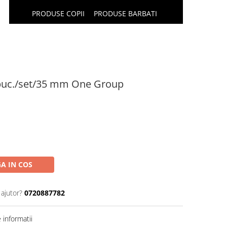
PRODUSE COPII
PRODUSE BARBATI
6buc./set/35 mm One Group
A IN COS
 ajutor?
0720887782
informatii