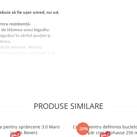
rebuie să fie ușor umed, nu ud,
ntru rezistență.
, de lățimea unui bigudiu.
gudiul la vârful șuviței și
clema.
0-30 de minute. Pentru
âteva minute, apoi lasă-l să
e ele, și aranjează buclele cu
 extern.
PRODUSE SIMILARE
 pentru sprâncene 3.0 Maro
Cremă pentru definirea buclel
-20%
Inchis Revers
păr creț Byphasse 250 