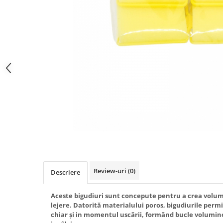
Gel fixare sprancene
Gel/tus sprancene
Mascara (rimel) sprancene
Vopsea sprancene
Ser sprancene
Review-uri
(0)
Descriere
Aceste bigudiuri sunt concepute pentru a crea volum
lejere. Datorită materialului poros, bigudiurile permit
chiar și in momentul uscării, formând bucle voluminoa