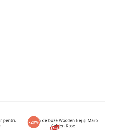
or pentru
Creion de buze Wooden Bej și Maro
Tratament 
-20%
-22%
ml
Golden Rose
Act