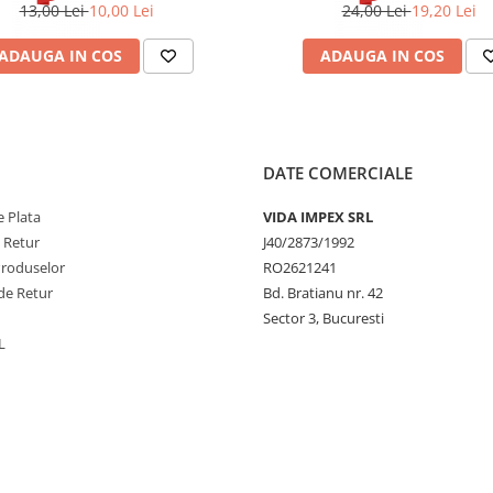
13,00 Lei
10,00 Lei
24,00 Lei
19,20 Lei
ADAUGA IN COS
ADAUGA IN COS
DATE COMERCIALE
 Plata
VIDA IMPEX SRL
e Retur
J40/2873/1992
Produselor
RO2621241
de Retur
Bd. Bratianu nr. 42
Sector 3, Bucuresti
L