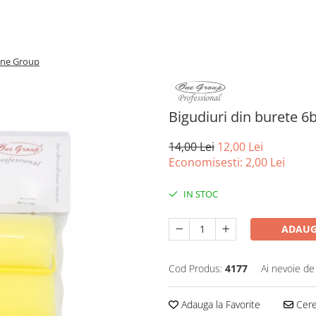
One Group
Bigudiuri din burete 
14,00 Lei
12,00 Lei
Economisesti:
2,00
Lei
IN STOC
ADAUG
Cod Produs:
4177
Ai nevoie de
Adauga la Favorite
Cere 