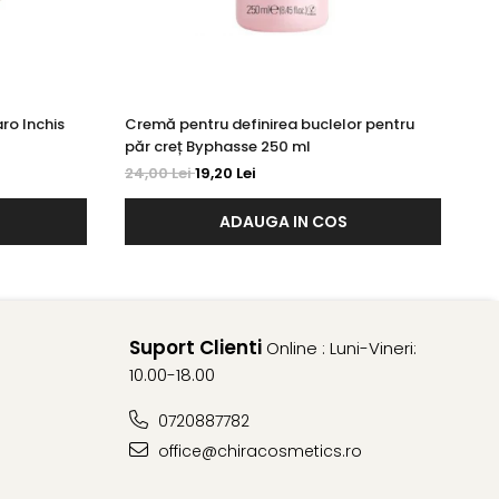
ro Inchis
Cremă pentru definirea buclelor pentru
Cr
păr creț Byphasse 250 ml
Ro
24,00 Lei
19,20 Lei
20
ADAUGA IN COS
Suport Clienti
Online : Luni-Vineri:
10.00-18.00
0720887782
office@chiracosmetics.ro