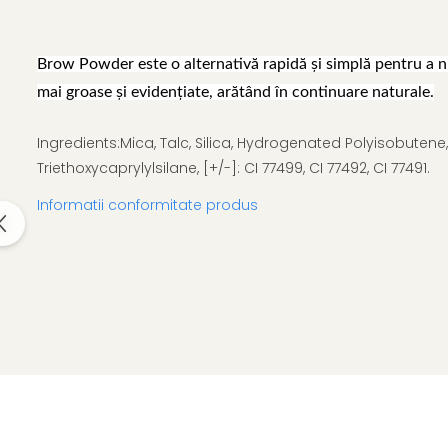
Gel fixare sprancene
Gel/tus sprancene
Mascara (rimel) sprancene
Brow Powder este o alternativă rapidă și simplă pentru a 
Vopsea sprancene
mai groase și evidențiate, arătând în continuare naturale.
Ser sprancene
Ingredients:Mica, Talc, Silica, Hydrogenated Polyisobutene,
Triethoxycaprylylsilane, [+/-]: CI 77499, CI 77492, CI 77491.
Informatii conformitate produs