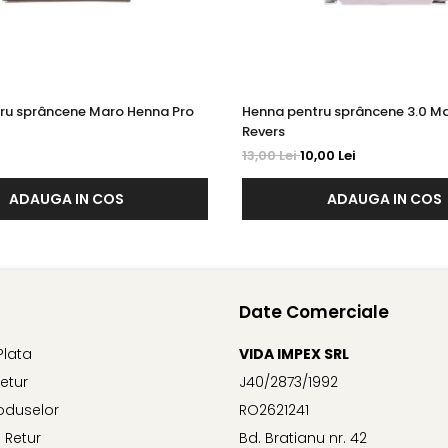
ru sprâncene Maro Henna Pro
Henna pentru sprâncene 3.0 Ma
Revers
13,00 Lei
10,00 Lei
ADAUGA IN COS
ADAUGA IN COS
Date Comerciale
Plata
VIDA IMPEX SRL
Retur
J40/2873/1992
oduselor
RO2621241
 Retur
Bd. Bratianu nr. 42