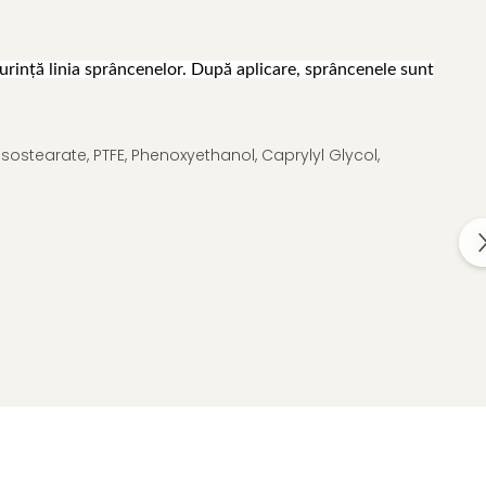
rință linia sprâncenelor.
După aplicare, sprâncenele sunt
isostearate, PTFE, Phenoxyethanol, Caprylyl Glycol,