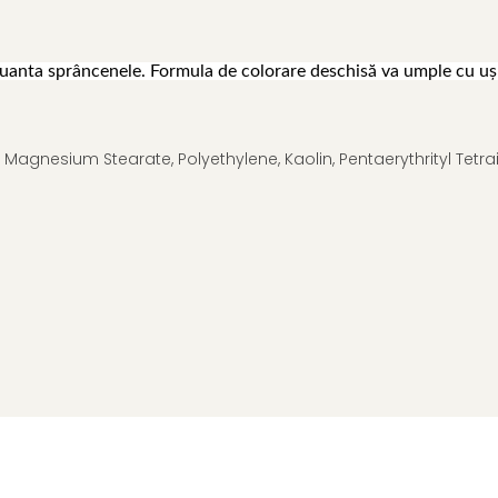
nuanta sprâncenele.
Formula de colorare deschisă va umple cu ușu
 Magnesium Stearate, Polyethylene, Kaolin, Pentaerythrityl Tetra