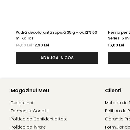
Pudră decolorantă rapidă 35 g + ox.12% 60
Henna pent
ml Kallos
Series 15 ml
14,00 Lei
12,90 Lei
16,00 Lei
ADAUGA IN COS
Magazinul Meu
Clienti
Despre noi
Metode de 
Termeni si Conditii
Politica de 
Politica de Confidentialitate
Garantia Pr
Politica de livrare
Formular de