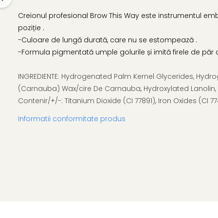
Creionul profesional Brow This Way este instrumentul em
poziție .
-Culoare de lungă durată, care nu se estompează .
-Formula pigmentată umple golurile și imită firele de păr 
INGREDIENTE: Hydrogenated Palm Kernel Glycerides, Hydr
(Carnauba) Wax/cire De Carnauba, Hydroxylated Lanolin, Pr
Contenir/+/-: Titanium Dioxide (CI 77891), Iron Oxides (CI 774
Informatii conformitate produs