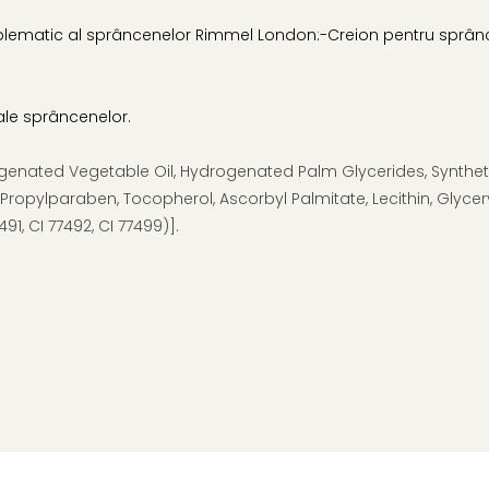
blematic al sprâncenelor Rimmel London:-Creion pentru sprânc
ale sprâncenelor.
ogenated Vegetable Oil, Hydrogenated Palm Glycerides, Synthe
opylparaben, Tocopherol, Ascorbyl Palmitate, Lecithin, Glyceryl 
91, CI 77492, CI 77499)].