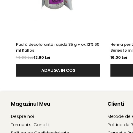
Pudră decolorantă rapidă 35 g + ox.12% 60
Henna pent
ml Kallos
Series 15 ml
14,00 Lei
12,90 Lei
16,00 Lei
ADAUGA IN COS
Magazinul Meu
Clienti
Despre noi
Metode de 
Termeni si Conditii
Politica de 