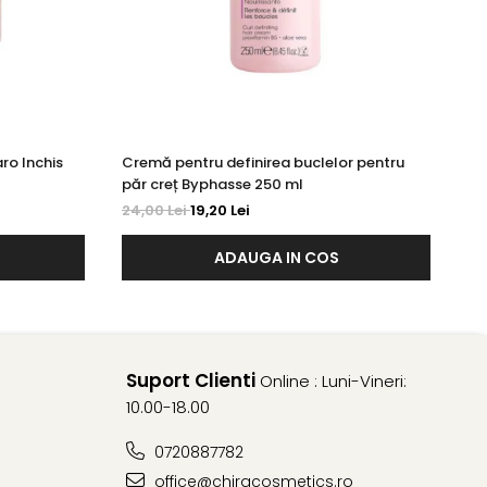
ro Inchis
Cremă pentru definirea buclelor pentru
Cr
păr creț Byphasse 250 ml
Ro
24,00 Lei
19,20 Lei
20
ADAUGA IN COS
Suport Clienti
Online : Luni-Vineri:
10.00-18.00
0720887782
office@chiracosmetics.ro