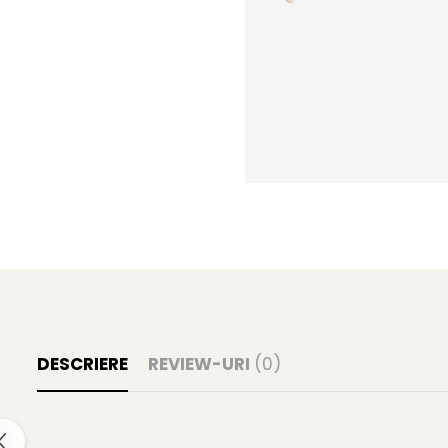
Gel fixare sprancene
Gel/tus sprancene
Mascara (rimel) sprancene
Vopsea sprancene
Ser sprancene
DESCRIERE
REVIEW-URI
(0)