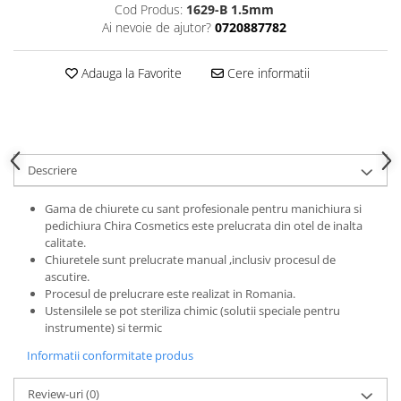
Cod Produs:
1629-B 1.5mm
Gel fixare sprancene
Ai nevoie de ajutor?
0720887782
Gel/tus sprancene
Mascara (rimel) sprancene
Adauga la Favorite
Cere informatii
Vopsea sprancene
Ser sprancene
Descriere
Gama de chiurete cu sant profesionale pentru manichiura si
pedichiura Chira Cosmetics este prelucrata din otel de inalta
calitate.
Chiuretele sunt prelucrate manual ,inclusiv procesul de
ascutire.
Procesul de prelucrare este realizat in Romania.
Ustensilele se pot steriliza chimic (solutii speciale pentru
instrumente) si termic
Informatii conformitate produs
Review-uri
(0)