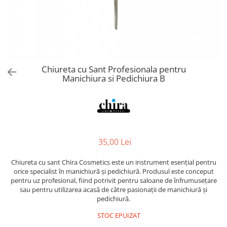
Spray parfumant de corp
Pudra pentru par
Fard pleoape
Creme/seruri ochi
Parfum/Apa de toaleta
Sampon Uscat
Creion dermatograf pleoape
Plasturi/Patch-uri
dama/barbati
Tus de ochi
Sapun facial
Produse pentru picioare
Mascara (rimel)
Gene false
Protectie solara
Chiureta cu Sant Profesionala pentru
Adeziv gene false
Produse Pentru Epilare
Manichiura si Pedichiura B
Ser/Primer gene
Accesorii depilare
Machiaj Buze
Periute dinti
Scrub
Lip gloss/luciu buze
Ruj solid/lichid
35,00 Lei
Creion contur
Chiureta cu sant Chira Cosmetics este un instrument esențial pentru
Masca buze
orice specialist în manichiură și pedichiură. Produsul este conceput
Balsam buze
pentru uz profesional, fiind potrivit pentru saloane de înfrumusețare
sau pentru utilizarea acasă de către pasionații de manichiură și
Machiaj Sprancene
pedichiură.
Creion sprancene
STOC EPUIZAT
Fard sprancene