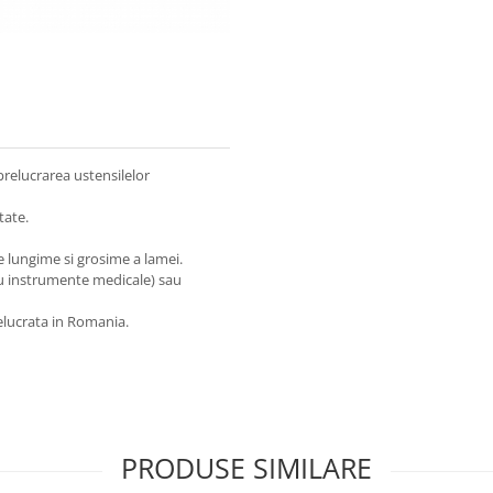
ni in prelucrarea ustensilelor
tate.
de lungime si grosime a lamei.
tru instrumente medicale) sau
elucrata in Romania.
PRODUSE SIMILARE