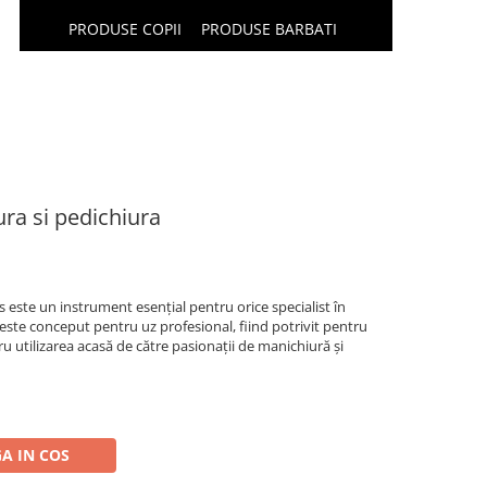
PRODUSE COPII
PRODUSE BARBATI
ra si pedichiura
 este un instrument esențial pentru orice specialist în
este conceput pentru uz profesional, fiind potrivit pentru
 utilizarea acasă de către pasionații de manichiură și
A IN COS