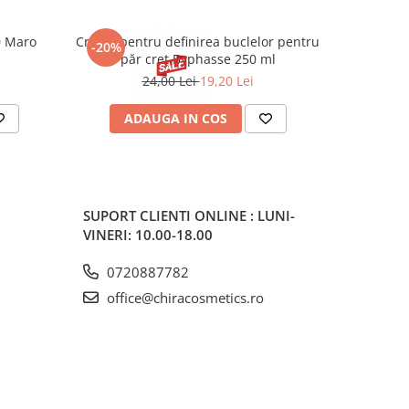
0 Maro
Cremă pentru definirea buclelor pentru
Creion d
-20%
-20%
păr creț Byphasse 250 ml
24,00 Lei
19,20 Lei
20
ADAUGA IN COS
V
SUPORT CLIENTI
ONLINE : LUNI-
VINERI: 10.00-18.00
0720887782
office@chiracosmetics.ro