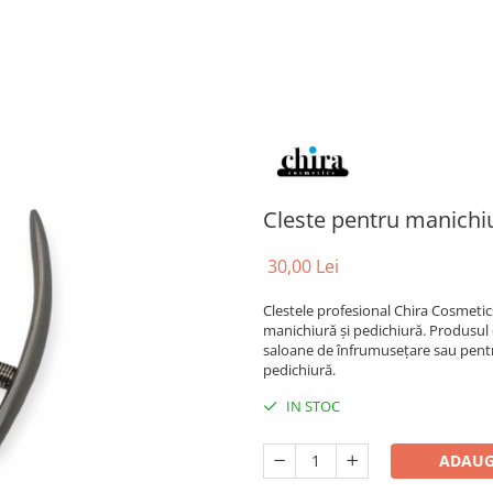
Cleste pentru manichiu
30,00 Lei
Clestele profesional Chira Cosmetics
manichiură și pedichiură. Produsul 
saloane de înfrumusețare sau pentru
pedichiură.
IN STOC
ADAUG