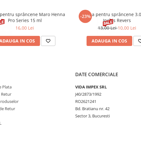
pentru sprâncene Maro Henna
Henna pentru sprâncene 3.
-23%
Pro Series 15 ml
Inchis Revers
16,00 Lei
13,00 Lei
10,00 Lei
ADAUGA IN COS
ADAUGA IN COS
DATE COMERCIALE
 Plata
VIDA IMPEX SRL
e Retur
J40/2873/1992
Produselor
RO2621241
de Retur
Bd. Bratianu nr. 42
Sector 3, Bucuresti
L