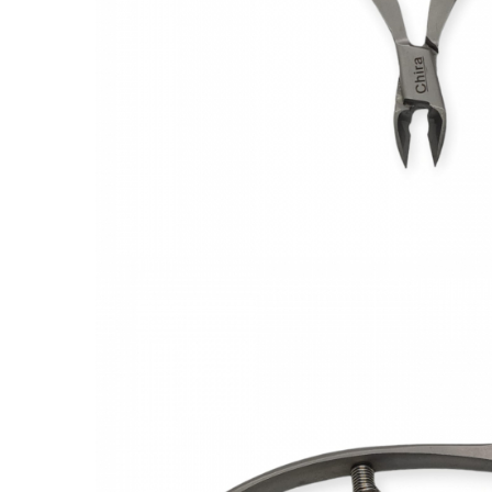
Gel fixare sprancene
Gel/tus sprancene
Mascara (rimel) sprancene
Vopsea sprancene
Ser sprancene