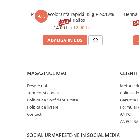
Pudră decolorantă rapidă 35 g + ox.12%
Henna 
-8%
60 ml Kallos
14,00 Lei
12,90 Lei
ADAUGA IN COS
MAGAZINUL MEU
CLIENTI
Despre noi
Metode de
Termeni si Conditii
Politica d
Politica de Confidentialitate
Garantia 
Politica de livrare
Formular 
Contact
ANPC
ANPC - SA
SOCIAL
URMARESTE-NE IN SOCIAL MEDIA