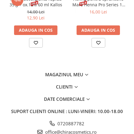
-8%
35 g + ox.12% 60 ml Kallos
Maro Henna Pro Series 15
ml
14,00 Lei
16,00 Lei
12,90 Lei
ADAUGA IN COS
ADAUGA IN COS
MAGAZINUL MEU
CLIENTI
DATE COMERCIALE
SUPORT CLIENTI
ONLINE : LUNI-VINERI: 10.00-18.00
0720887782
office@chiracosmetics.ro