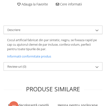
Gel fixare sprancene
Adauga la Favorite
Cere informatii
Gel/tus sprancene
Mascara (rimel) sprancene
Vopsea sprancene
Ser sprancene
Descriere
Cocul artificial fabricat din par sintetic, negru, se fixeaza rapid pe
cap cu ajutorul clemei de par incluse, confera volum, perfect
pentru toate tipurile de par.
Informatii conformitate produs
Review-uri
(0)
PRODUSE SIMILARE
Pudră decolorantă rapidă
Henna pentru sprâncene