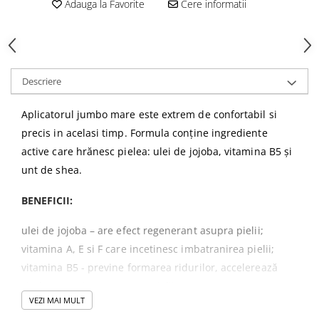
Adauga la Favorite
Cere informatii
Gel fixare sprancene
Gel/tus sprancene
Mascara (rimel) sprancene
Vopsea sprancene
Descriere
Ser sprancene
Aplicatorul jumbo mare este extrem de confortabil si
precis in acelasi timp.
Formula conține ingrediente
active care hrănesc pielea: ulei de jojoba, vitamina B5 și
unt de shea.
BENEFICII:
ulei de jojoba – are efect regenerant asupra pielii;
vitamina A, E si F care incetinesc imbatranirea pielii;
vitamina B5 - previne formarea ridurilor, accelerează
vindecarea și regenerarea pielii
VEZI MAI MULT
unt de shea –
hidratează intens și calmează