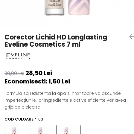
Spray parfumant de corp
Pudra pentru par
Fard pleoape
Creme/seruri ochi
Parfum/Apa de toaleta
Sampon Uscat
Creion dermatograf pleoape
Plasturi/Patch-uri
dama/barbati
Tus de ochi
Sapun facial
Produse pentru picioare
Mascara (rimel)
Gene false
Protectie solara
Corector Lichid HD Longlasting
Adeziv gene false
Eveline Cosmetics 7 ml
Produse Pentru Epilare
Ser/Primer gene
Accesorii depilare
Machiaj Buze
Periute dinti
Scrub
28,50 Lei
30,00 Lei
Lip gloss/luciu buze
Economisesti:
1,50
Lei
Ruj solid/lichid
Creion contur
Formula sa rezistenta la apa si hrănitoare va ascunde
Masca buze
imperfecțiunile, iar ingredientele active eficiente vor avea
Balsam buze
grijă de pielea ta
Machiaj Sprancene
COD CULOARE *
: 03
Creion sprancene
Fard sprancene