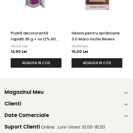
Pudră decolorantă
Henna pentru sprâncene
rapidă 35 g + ox.12% 60
3.0 Maro Inchis Revers
ml Kallos
14,00 Lei
13,00 Lei
12,90 Lei
10,00 Lei
ADAUGA IN COS
ADAUGA IN COS
Magazinul Meu
Clienti
Date Comerciale
Suport Clienti
Online : Luni-Vineri: 10.00-18.00