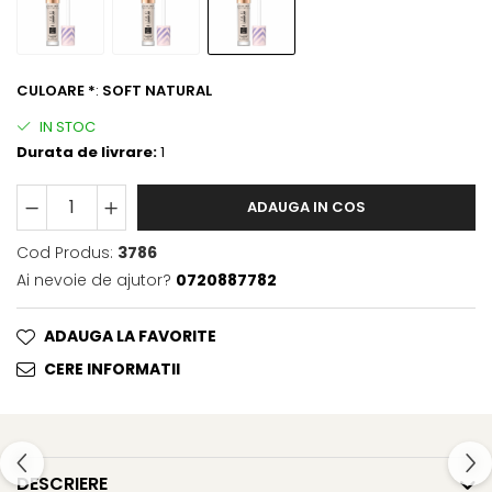
Gel fixare sprancene
Gel/tus sprancene
Mascara (rimel) sprancene
CULOARE *
:
SOFT NATURAL
Vopsea sprancene
Ser sprancene
IN STOC
Durata de livrare:
1
ADAUGA IN COS
Cod Produs:
3786
Ai nevoie de ajutor?
0720887782
ADAUGA LA FAVORITE
CERE INFORMATII
DESCRIERE