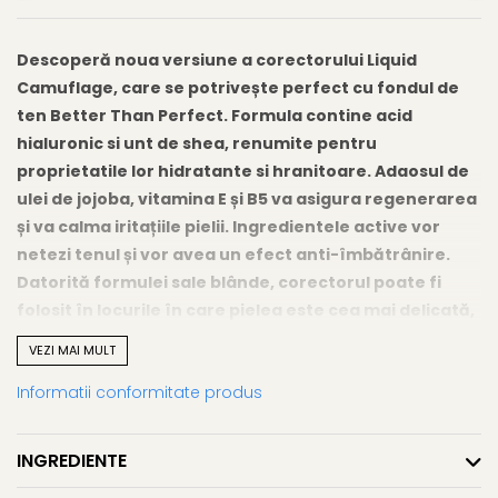
Descoperă noua versiune a corectorului Liquid
Camuflage, care se potrivește perfect cu fondul de
ten Better Than Perfect. Formula contine acid
hialuronic si unt de shea, renumite pentru
proprietatile lor hidratante si hranitoare. Adaosul de
ulei de jojoba, vitamina E și B5 va asigura regenerarea
și va calma iritațiile pielii. Ingredientele active vor
netezi tenul și vor avea un efect anti-îmbătrânire.
Datorită formulei sale blânde, corectorul poate fi
folosit în locurile în care pielea este cea mai delicată,
de exemplu în jurul ochilor.
VEZI MAI MULT
BENEFICII:
Informatii conformitate produs
-Formula rezistenta la apa care rezista toata ziua
-Ingrediente active care funcționează cu adevărat
-Acoperă perfect toate imperfecțiunile
INGREDIENTE
-Aplicator mare pentru aplicare precisă