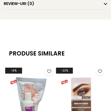
-Disponibil în 3 culori, perfecte pentru fiecare nuanță
REVIEW-URI
(0)
de piele
PRODUSE SIMILARE
-8%
-23%