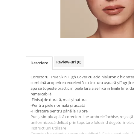
Review-uri
(0)
Descriere
Corectorul True Skin High Cover cu acid hialuronic hidratea
combină acoperirea excelentă cu textura ușoară și îngrijir
apă se topește practic în piele fără a se fixa în liniile fine, 
remarcabilă.
-Finisaj de durată, mat și natural
-Pentru piele normală și uscată
-Hidratare pentru până la 18 ore
Pur și simplu aplică corectorul pe umbrele închise, roșeață sa
uniformizează delicat prin tapotare folosind degetul inelar.
Instrucțiuni utilizare
Corector hidratant cu acoperire ridicată. Finisaj mat cald. 