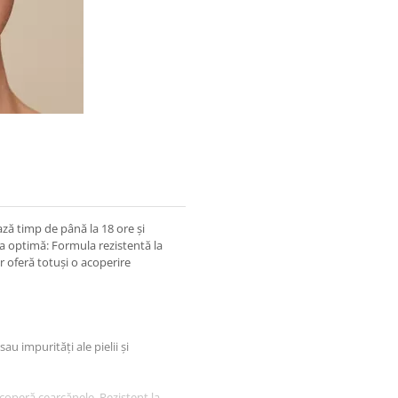
ză timp de până la 18 ore și
ea optimă: Formula rezistentă la
dar oferă totuși o acoperire
u impurități ale pielii și
Acoperă cearcănele. Rezistent la