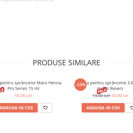
PRYLYL ETHER, CETYL PEG/PPG-
LSILOXYSILICATE, SODIUM
, SODIUM CHLORIDE,
IUM HECTORITE, STEVIA
XYLGLYCERIN, LAURETH-12,
HYDROACETATE, POTASSIUM
ACID, PARFUM (FRAGRANCE), CI
IUM DIOXIDE).
PRODUSE SIMILARE
pentru sprâncene Maro Henna
Henna pentru sprâncene 3.
-23%
Pro Series 15 ml
Inchis Revers
16,00 Lei
13,00 Lei
10,00 Lei
ADAUGA IN COS
ADAUGA IN COS