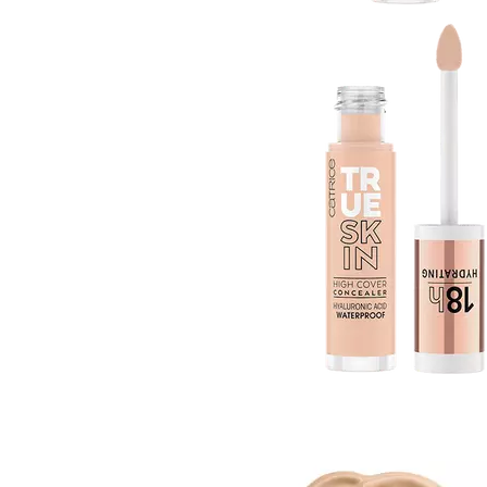
Gel fixare sprancene
Gel/tus sprancene
Mascara (rimel) sprancene
Vopsea sprancene
Ser sprancene