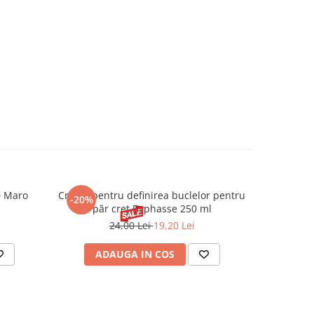
0 Maro
Cremă pentru definirea buclelor pentru
Creion d
-20%
-20%
păr creț Byphasse 250 ml
24,00 Lei
19,20 Lei
20
ADAUGA IN COS
V