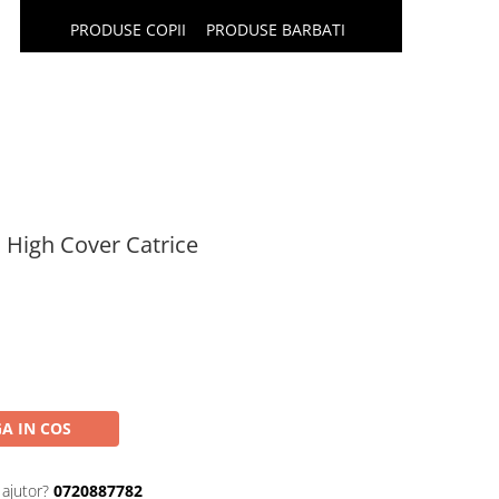
PRODUSE COPII
PRODUSE BARBATI
 High Cover Catrice
A IN COS
 ajutor?
0720887782