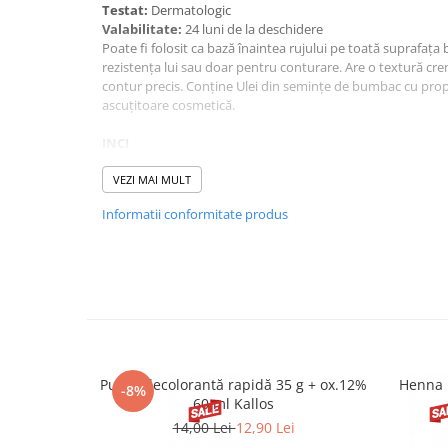
Testat:
Dermatologic
Valabilitate:
24 luni de la deschidere
Poate fi folosit ca bază înaintea rujului pe toată suprafața
rezistența lui sau doar pentru conturare. Are o textură cr
contur precis. Conține Ulei din semințe de bumbac cu propi
ascuțitoare cosmetică.
INCI
PPG-3 HYDROGENATED CASTOR OIL, SYNTHETIC WAX, H
MICROCRYSTALLINE WAX, CAPRYLIC/CAPRIC TRIGLYCERID
VEZI MAI MULT
ISODODECANE, EUPHORBIA CERIFERA CERA, COPERNICIA 
Informatii conformitate produs
OCTYLDODECANOL, GLYCERYL RICINOLEATE, VP/HEXADE
BEESWAX, HYDROGENATED COTTONSEED OIL, DIMETHICON
PHENOXYETHANOL, DISTEARDIMONIUM HECTORITE, PROP
PROPYLENE GLYCOL STEARATE, POLYSORBATE 20, SORBI
GLYCOL LAURATE, OCTADECYL DI-T-BUTYL-4-HYDROXYHYDR
CI 77491, MICA, CI 77007, CI 77492, CI 17200, CI 15850, CI 4
CI 77742, CI 15985, CI 73360, CI 19140, CI 16035, CI 42090, 
Pudră decolorantă rapidă 35 g + ox.12%
Henna 
-8%
60 ml Kallos
14,00 Lei
12,90 Lei