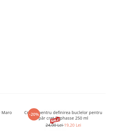
0 Maro
Cremă pentru definirea buclelor pentru
Creion d
-20%
-20%
păr creț Byphasse 250 ml
24,00 Lei
19,20 Lei
20