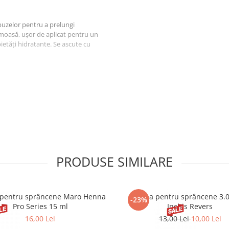
 buzelor pentru a prelungi
emoasă, ușor de aplicat pentru un
etăți hidratante. Se ascute cu
YDROGENATED
E, MYRISTYL MYRISTATE,
CERIFERA CERA,
CENE COPOLYMER, SYNTHETIC
E, SILICA ,
YLENE CARBONATE, LECITHIN,
TAN LAURATE, PROPYLENE
OCINNAMATE, (+/-): CI 77891,
PRODUSE SIMILARE
5380, CI 15850, CI 77499, CI 45410,
CI 75470, CI 15880, TIN OXIDE.
pentru sprâncene Maro Henna
Henna pentru sprâncene 3.
-23%
Pro Series 15 ml
Inchis Revers
16,00 Lei
13,00 Lei
10,00 Lei