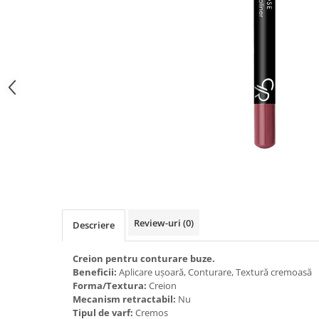
Gel fixare sprancene
Gel/tus sprancene
Mascara (rimel) sprancene
Vopsea sprancene
Ser sprancene
Review-uri
(0)
Descriere
Creion pentru conturare buze.
Beneficii:
Aplicare ușoară, Conturare, Textură cremoasă
Forma/Textura:
Creion
Mecanism retractabil:
Nu
Tipul de varf:
Cremos