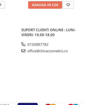
ADAUGA IN COS
V
SUPORT CLIENTI
ONLINE : LUNI-
VINERI: 10.00-18.00
0720887782
office@chiracosmetics.ro