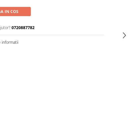
A IN COS
jutor?
0720887782
informatii