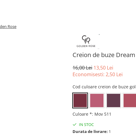
lden Rose
Creion de buze Dream 
16,00 Lei
13,50 Lei
Economisesti:
2,50
Lei
Cod culoare creion de buze gol
Culoare *
:
Mov 511
IN STOC
Durata de livrare:
1