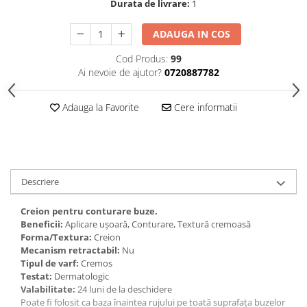
Durata de livrare:
1
Gel fixare sprancene
Gel/tus sprancene
ADAUGA IN COS
Mascara (rimel) sprancene
Cod Produs:
99
Vopsea sprancene
Ai nevoie de ajutor?
0720887782
Ser sprancene
Adauga la Favorite
Cere informatii
Descriere
Creion pentru conturare buze.
Beneficii:
Aplicare ușoară, Conturare, Textură cremoasă
Forma/Textura:
Creion
Mecanism retractabil:
Nu
Tipul de varf:
Cremos
Testat:
Dermatologic
Valabilitate:
24 luni de la deschidere
Poate fi folosit ca baza înaintea rujului pe toată suprafața buzelor