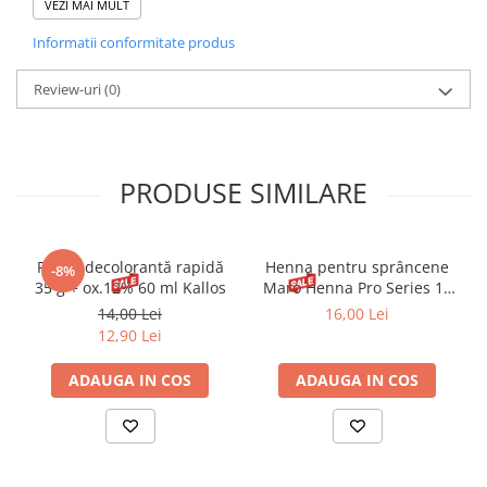
ASCORBYL PALMITATE.
VEZI MAI MULT
Informatii conformitate produs
Review-uri
(0)
PRODUSE SIMILARE
Pudră decolorantă rapidă
Henna pentru sprâncene
-8%
35 g + ox.12% 60 ml Kallos
Maro Henna Pro Series 15
ml
14,00 Lei
16,00 Lei
12,90 Lei
ADAUGA IN COS
ADAUGA IN COS