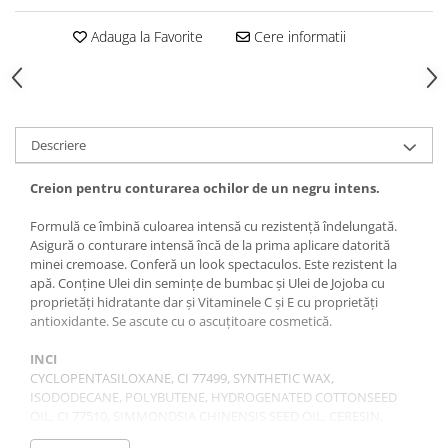
Gel fixare sprancene
Adauga la Favorite
Cere informatii
Gel/tus sprancene
Mascara (rimel) sprancene
Vopsea sprancene
Ser sprancene
Descriere
Creion pentru conturarea ochilor de un negru intens.
Formulă ce îmbină culoarea intensă cu rezistență îndelungată.
Asigură o conturare intensă încă de la prima aplicare datorită
minei cremoase. Conferă un look spectaculos. Este rezistent la
apă. Conține Ulei din semințe de bumbac și Ulei de Jojoba cu
proprietăți hidratante dar și Vitaminele C și E cu proprietăți
antioxidante. Se ascute cu o ascuțitoare cosmetică.
INCI
CYCLOPENTASILOXANE, CI 77499, SYNTHETIC WAX,
ISODODECANE, POLYBUTENE, HYDROGENATED COTTONSEED
OIL, CI 77510, SIMMONDSIA CHINENSIS SEED OIL, CERESIN,
MICA, OZOKERITE, CERA MICROCRISTALLINA, TOCOPHEROL,