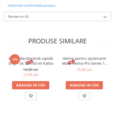
HYDROGENATED POLYDICYCLOPENTADIENE, POLYETHYLENE,
Informatii conformitate produs
DIISOSTEARYL MALATE, OCTADECENE, PENTAERYTHRITYL
TETRA-DI-T-BUTYL HYDROXYHYDROCINNAMATE,(+/-): MICA, CI
77891, CI 77491, CI 77499, CI 77007, CI 77510, CI 75470.
Review-uri
(0)
PRODUSE SIMILARE
Pudră decolorantă rapidă
Henna pentru sprâncene
-8%
35 g + ox.12% 60 ml Kallos
Maro Henna Pro Series 15
ml
14,00 Lei
16,00 Lei
12,90 Lei
ADAUGA IN COS
ADAUGA IN COS