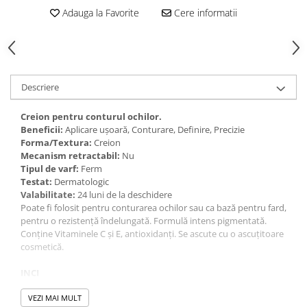
Gel fixare sprancene
Adauga la Favorite
Cere informatii
Gel/tus sprancene
Mascara (rimel) sprancene
Vopsea sprancene
Ser sprancene
Descriere
Creion pentru conturul ochilor.
Beneficii:
Aplicare ușoară, Conturare, Definire, Precizie
Forma/Textura:
Creion
Mecanism retractabil:
Nu
Tipul de varf:
Ferm
Testat:
Dermatologic
Valabilitate:
24 luni de la deschidere
Poate fi folosit pentru conturarea ochilor sau ca bază pentru fard,
pentru o rezistență îndelungată. Formulă intens pigmentată.
Conține Vitaminele C și E, antioxidanți. Se ascute cu o ascuțitoare
cosmetică.
INCI
ETHYLHEXYL PALMITATE, SYNTHETIC WAX, ZEOLITE, STEARYL
DIMETHICONE, BIS-DIGLYCERYL POLYACYLADIPATE-2,
VEZI MAI MULT