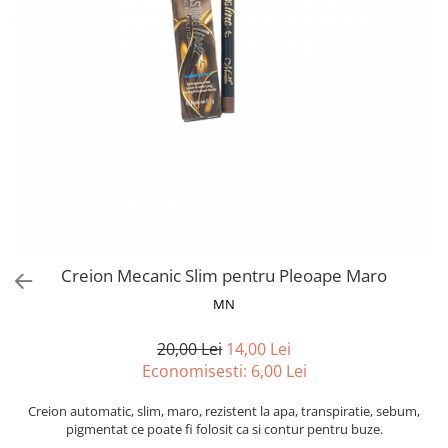
Spray parfumant de corp
Pudra pentru par
Fard pleoape
Creme/seruri ochi
Parfum/Apa de toaleta
Sampon Uscat
Creion dermatograf pleoape
Plasturi/Patch-uri
dama/barbati
Tus de ochi
Sapun facial
Produse pentru picioare
Mascara (rimel)
Gene false
Protectie solara
Adeziv gene false
Produse Pentru Epilare
Ser/Primer gene
Accesorii depilare
Machiaj Buze
Periute dinti
Scrub
Lip gloss/luciu buze
Ruj solid/lichid
Creion Mecanic Slim pentru Pleoape Maro
Creion contur
MN
Masca buze
20,00 Lei
14,00 Lei
Balsam buze
Economisesti:
6,00
Lei
Machiaj Sprancene
Creion sprancene
Creion automatic, slim, maro, rezistent la apa, transpiratie, sebum,
pigmentat ce poate fi folosit ca si contur pentru buze.
Fard sprancene