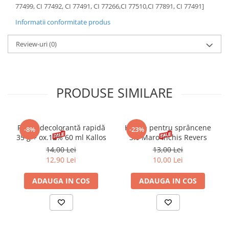
77499, CI 77492, CI 77491, CI 77266,CI 77510,CI 77891, CI 77491]
Informatii conformitate produs
Review-uri
(0)
PRODUSE SIMILARE
Pudră decolorantă rapidă
Henna pentru sprâncene
-8%
-23%
35 g + ox.12% 60 ml Kallos
3.0 Maro Inchis Revers
14,00 Lei
13,00 Lei
12,90 Lei
10,00 Lei
ADAUGA IN COS
ADAUGA IN COS