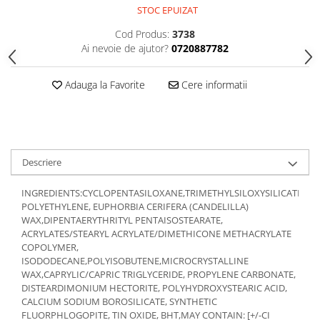
Gel fixare sprancene
STOC EPUIZAT
Gel/tus sprancene
Cod Produs:
3738
Mascara (rimel) sprancene
Ai nevoie de ajutor?
0720887782
Vopsea sprancene
Ser sprancene
Adauga la Favorite
Cere informatii
Descriere
INGREDIENTS:CYCLOPENTASILOXANE,TRIMETHYLSILOXYSILICATE,MIC
POLYETHYLENE, EUPHORBIA CERIFERA (CANDELILLA)
WAX,DIPENTAERYTHRITYL PENTAISOSTEARATE,
ACRYLATES/STEARYL ACRYLATE/DIMETHICONE METHACRYLATE
COPOLYMER,
ISODODECANE,POLYISOBUTENE,MICROCRYSTALLINE
WAX,CAPRYLIC/CAPRIC TRIGLYCERIDE, PROPYLENE CARBONATE,
DISTEARDIMONIUM HECTORITE, POLYHYDROXYSTEARIC ACID,
CALCIUM SODIUM BOROSILICATE, SYNTHETIC
FLUORPHLOGOPITE, TIN OXIDE, BHT,MAY CONTAIN: [+/-CI