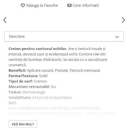
Gel fixare sprancene
Adauga la Favorite
Cere informatii
Gel/tus sprancene
Mascara (rimel) sprancene
Vopsea sprancene
Ser sprancene
Descriere
Creion pentru conturul ochilor.
Are o textură moale și
intensă, alunecă ușor și evidențiază ochii. Conține Ulei din
semințe de bumbac (hidratant). Se ascute cu o ascuțitoare
cosmetică.
Beneficii:
Aplicare ușoară, Precizie, Textură cremoasă
Forma/Textura:
Solid
Tipul de varf:
Cremos
Mecanism retractabil:
Nu
Testat:
Dermatologic
Valabilitate:
24 luni de la deschidere
INCI
PPG-3 HYDROGENATED CASTOR OIL, SYNTHETIC WAX,
HYDROGENATED MICROCRYSTALLINE WAX, CAPRYLIC/CAPRIC
TRIGLYCERIDE, MYRISTYL MYRISTATE, ISODODECANE,
EUPHORBIA CERIFERA CERA, COPERNICIA CERIFERA CERA,
VEZI MAI MULT